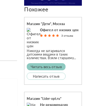
Похожее
Магазин "Дети", Москва
Офигел от низких цен
3 отзыва
Никогда не затаривался
детскими вещами в таких
количествах. Взяли старшему...
Читать весь отзыв
Написать отзыв
Магазин "Lider-opt.ru"
Не рекомендую