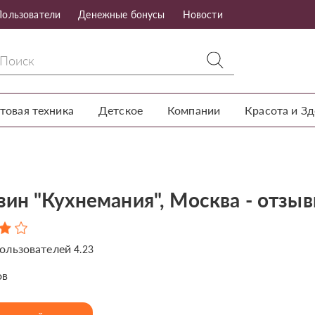
Пользователи
Денежные бонусы
Новости
товая техника
Детское
Компании
Красота и З
зин "Кухнемания", Москва - отзы
ользователей
4.23
ов