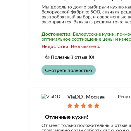
Мы довольно долго выбирали кухню как
белорусской фабрике ЗОВ, сначала реши
разнообразный выбор, и современные вс
разонравится! Заказать решили тоже чер
Достоинства:
Белорусские кухни, по-мо
оптимальное соотношение цены и качес
Недостатки:
Не выявлено.
👍
Полезный отзыв
(0)
Смотреть полностью
VlaDD, Москва
Репут
Отличные кухни!
От меня только положительный отзыв э
сразу можно сразу собрать свою кухню 