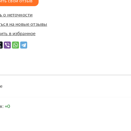
ить свой отзыв
 о неточности
ься на новые отзывы
ить в избранное
е
я:
+0