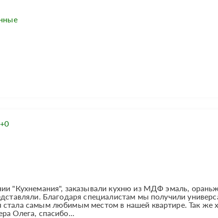
енные
+0
нии "Кухнемания", заказывали кухню из МДФ эмаль, орань
редставляли. Благодаря специалистам мы получили универ
 стала самым любимым местом в нашей квартире. Так же 
ра Олега, спасибо...