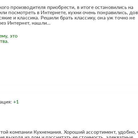
ого производителя приобрести, в итоге остановились на
ли посмотреть в Интернете, кухни очень понравились, до
якие и классика. Решили брать классику, она уж точно не
ез Интернет, нашли...
ему, это
тва.
ация:
+1
той компании Кухнемания. Хороший ассортимент, удобно, 
не выходя из дом и рассчитать ее стоимость, адекватные