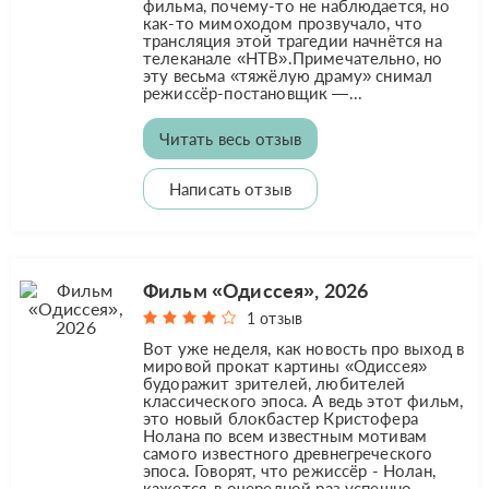
фильма, почему-то не наблюдается, но
как-то мимоходом прозвучало, что
трансляция этой трагедии начнётся на
телеканале «НТВ».Примечательно, но
эту весьма «тяжёлую драму» снимал
режиссёр-постановщик —...
Читать весь отзыв
Написать отзыв
Фильм «Одиссея», 2026
1 отзыв
Вот уже неделя, как новость про выход в
мировой прокат картины «Одиссея»
будоражит зрителей, любителей
классического эпоса. А ведь этот фильм,
это новый блокбастер Кристофера
Нолана по всем известным мотивам
самого известного древнегреческого
эпоса. Говорят, что режиссёр - Нолан,
кажется, в очередной раз успешно