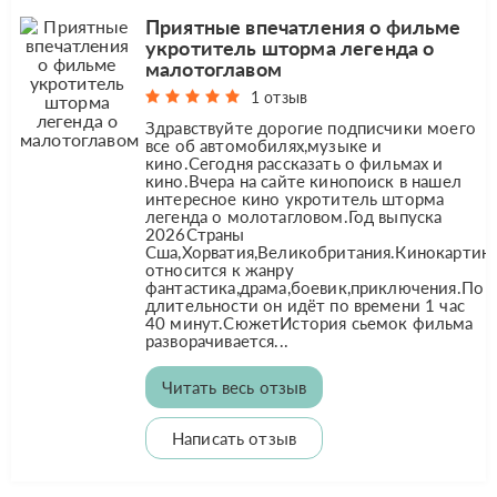
Приятные впечатления о фильме
укротитель шторма легенда о
малотоглавом
1 отзыв
Здравствуйте дорогие подписчики моего
все об автомобилях,музыке и
кино.Сегодня рассказать о фильмах и
кино.Вчера на сайте кинопоиск в нашел
интересное кино укротитель шторма
легенда о молотагловом.Год выпуска
2026Страны
Сша,Хорватия,Великобритания.Кинокартин
относится к жанру
фантастика,драма,боевик,приключения.По
длительности он идёт по времени 1 час
40 минут.СюжетИстория сьемок фильма
разворачивается...
Читать весь отзыв
Написать отзыв