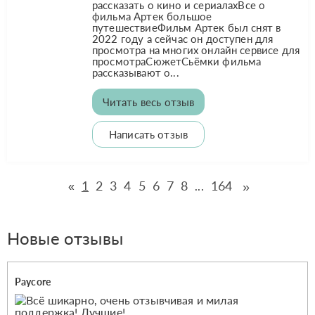
рассказать о кино и сериалахВсе о
фильма Артек большое
путешествиеФильм Артек был снят в
2022 году а сейчас он доступен для
просмотра на многих онлайн сервисе для
просмотраСюжетСьёмки фильма
рассказывают о...
Читать весь отзыв
Написать отзыв
1
2
3
4
5
6
7
8
164
»
«
...
Новые отзывы
Paycore