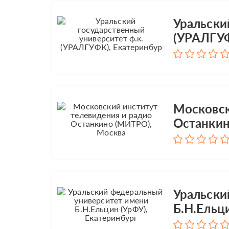
Уральски
(УРАЛГУФ
Московск
Останкин
Уральски
Б.Н.Ельц