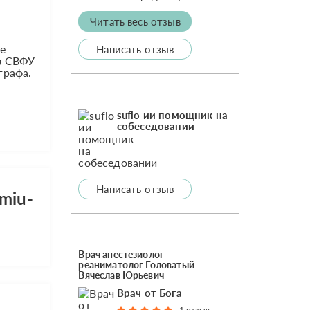
Читать весь отзыв
де
Написать отзыв
уз СВФУ
графа.
suflo ии помощник на
собеседовании
Написать отзыв
miu-
Врач анестезиолог-
реаниматолог Головатый
Вячеслав Юрьевич
Врач от Бога
1 отзыв