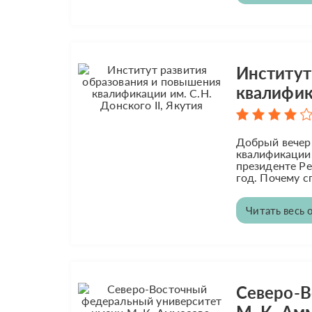
Институт
квалифика
Добрый вечер.
квалификации.
президенте Ре
год. Почему с
Читать весь 
Северо-В
М. К. Ам