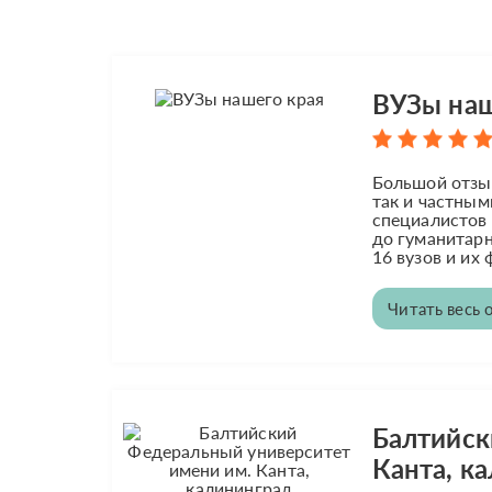
ВУЗы наш
Большой отзыв
так и частны
специалистов
до гуманитарн
16 вузов и их
Читать весь 
Балтийск
Канта, к