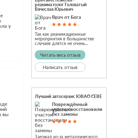
реаниматолог Головатый
Вячеслав Юрьевич
де
Врач от Бога
о
ыла у
Так как реанимационные
мероприятия в большинстве
случаев длятся не очень...
Читать весь отзыв
Написать отзыв
Лучший автосервис ЮВАО CEBE
оде
Повреждённый
ний
участок восстановили
к вы
без замены
Заезжал из-за металлического