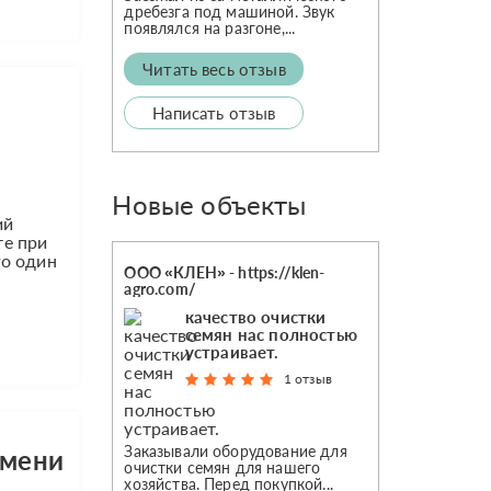
дребезга под машиной. Звук
появлялся на разгоне,...
Читать весь отзыв
Написать отзыв
Новые объекты
ий
те при
го один
ООО «КЛЕН» - https://klen-
agro.com/
качество очистки
семян нас полностью
устраивает.
1 отзыв
Заказывали оборудование для
имени
очистки семян для нашего
хозяйства. Перед покупкой...