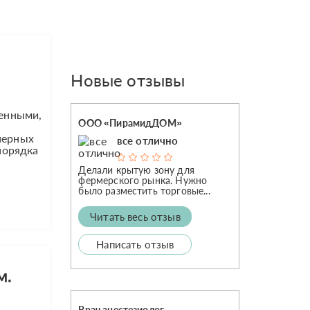
Новые отзывы
венными,
ООО «ПирамидДОМ»
нерных
все отлично
порядка
Делали крытую зону для
фермерского рынка. Нужно
было разместить торговые...
Читать весь отзыв
Написать отзыв
м.
Врач анестезиолог-