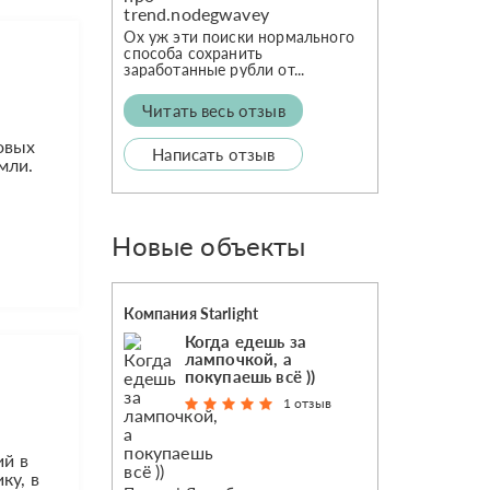
Ох уж эти поиски нормального
способа сохранить
заработанные рубли от...
Читать весь отзыв
ковых
Написать отзыв
мли.
Новые объекты
Компания Starlight
Когда едешь за
лампочкой, а
покупаешь всё ))
1 отзыв
ий в
ку, в