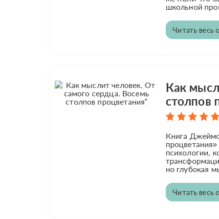
школьной прог
Читать весь 
Как мысл
столпов 
Книга Джеймса
процветания» 
психологии, к
трансформацию
но глубокая мы
Читать весь 