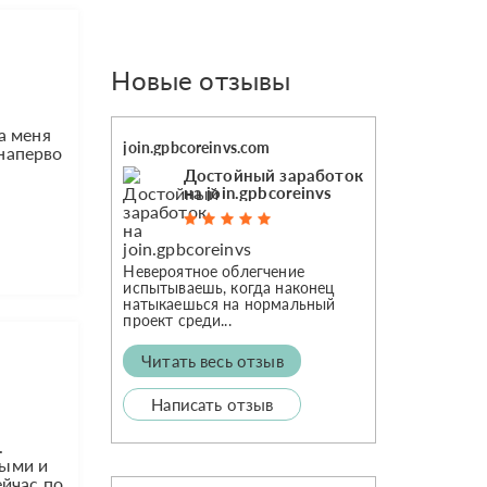
Новые отзывы
а меня
join.gpbcoreinvs.com
 наперво
Достойный заработок
на join.gpbcoreinvs
Невероятное облегчение
испытываешь, когда наконец
натыкаешься на нормальный
проект среди...
Читать весь отзыв
Написать отзыв
.
ными и
ейчас по