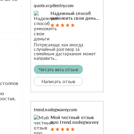
quote.vcptlentry.com
Надежный способ
умножить свои деньги
Потрясающе, как иногда
случайный разговор за
семейным дастарханом может
направить...
Читать весь отзыв
Написать отзыв
 столпов
юю
ростая,
trend.nodegwavey.com
Мой честный отзыв
про trend.nodegwavey