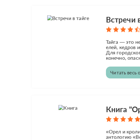
Встречи в
Тайга — это н
елей, кедров 
Для городског
конечно, опас
Читать весь 
Книга "О
«Орел и кроли
антологию «Во