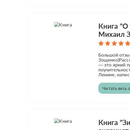
Книга "О
Михаил 
Большой отзыв
Зощенко)Расс
— это яркий п
поучительност
Ленине, напис
Читать весь 
Книга "Зи