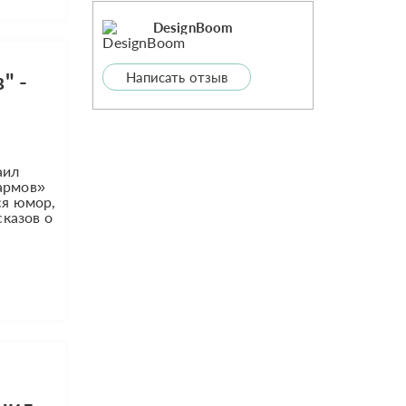
DesignBoom
" -
Написать отзыв
аил
армов»
ся юмор,
сказов о