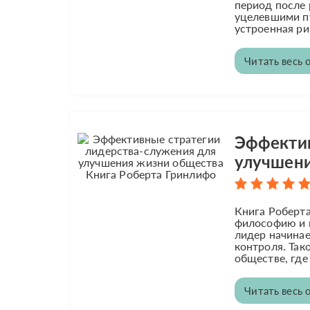
период после 
уцелевшими п
устроенная ри
Читать весь 
Эффектив
улучшени
Книга Роберт
философию и п
лидер начинае
контроля. Так
обществе, где
Читать весь 