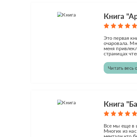
Книга "Ар
Это первая кн
очаровала. Мн
меня привлекл
страницах чтен
Читать весь 
Книга "Б
Все мы еще в 
Многих из нас
мечтали что б