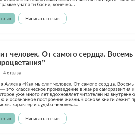
рамме учат эти басни, конечно...
отзыв
Написать отзыв
ит человек. От самого сердца. Восемь
процветания”
4 отзыва
 Аллена «Как мыслит человек. От самого сердца. Восемь
— это классическое произведение в жанре саморазвития и
оторое уже много лет вдохновляет читателей на внутренн
 и осознанное построение жизни.В основе книги лежит п
сль: характер и судьба человека...
отзыв
Написать отзыв