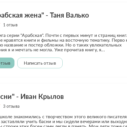
абская жена" - Таня Валько
1 отзыв
ига серии "Арабская". Почти с первых минут и страниц книг
е нравятся книги и фильмы на восточную тематику. Перво
о название и постер обложки. Но о таких увлекательных
ия я и мечтать не могла. Уже прочитав книгу, я...
отзыв
Написать отзыв
асни" - Иван Крылов
3 отзыва
школе знакомились с творчеством этого великого писателя
 заставляли учить басни и мы сидели вечерами или выход
ы строки этих басен сами легли в память. Мои дети тоже с