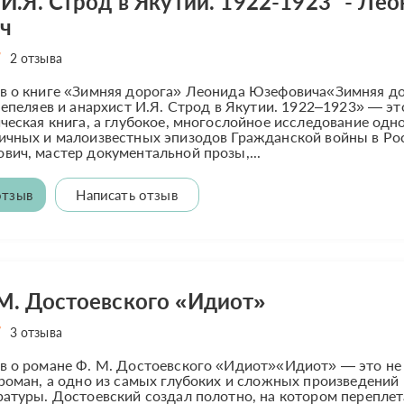
 И.Я. Строд в Якутии. 1922-1923" - Ле
ч
2 отзыва
в о книге «Зимняя дорога» Леонида Юзефовича«Зимняя до
Пепеляев и анархист И.Я. Строд в Якутии. 1922–1923» — эт
ческая книга, а глубокое, многослойное исследование одно
ичных и малоизвестных эпизодов Гражданской войны в Ро
ич, мастер документальной прозы,...
отзыв
Написать отзыв
М. Достоевского «Идиот»
3 отзыва
в о романе Ф. М. Достоевского «Идиот»«Идиот» — это не
роман, а одно из самых глубоких и сложных произведений
атуры. Достоевский создал полотно, на котором перепле