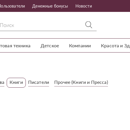
Пользователи
Денежные бонусы
Новости
товая техника
Детское
Компании
Красота и З
ва
Книги
Писатели
Прочее (Книги и Пресса)