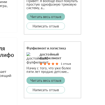
Привет! Я вообще ехал покупать
ними
простую однофазную трековую
гра,
систему, а...
Читать весь отзыв
Написать отзыв
ля
Фулфилмент и логистика
нлифо
достойный
фулфилмент
1 отзыв
Начну с того, что уже более
вает
пяти лет продаю детские...
тоящий
Читать весь отзыв
Написать отзыв