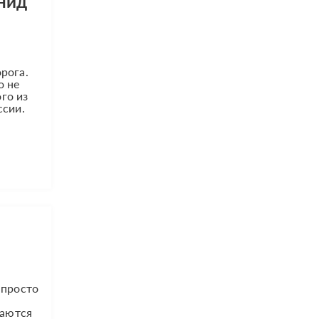
онид
рога.
о не
го из
ссии.
 просто
таются