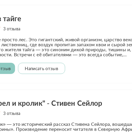
 тайге
3 отзыва
е просто лес. Это гигантский, живой организм, царство ве
и лиственниц, где воздух пропитан запахом хвои и сырой зе
о жителя тайга — это синоним дикой природы, тишины и,
ности. Встречи с её обитателями — это всегда событие,...
отзыв
Написать отзыв
рел и кролик" - Стивен Сейлор
3 отзыва
к» — это исторический рассказ Стивена Сейлора, вошедш
ины». Произведение переносит читателя в Северную Афри