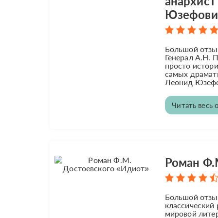
анархист
Юзефови
Большой отзы
Генерал А.Н. 
просто истори
самых драмат
Леонид Юзефов
Читать весь 
Роман Ф.
Большой отзы
классический 
мировой литер