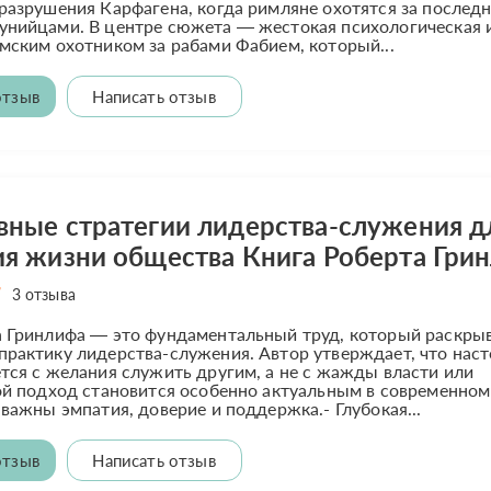
разрушения Карфагена, когда римляне охотятся за послед
унийцами. В центре сюжета — жестокая психологическая и
мским охотником за рабами Фабием, который...
отзыв
Написать отзыв
ные стратегии лидерства-служения д
я жизни общества Книга Роберта Гри
3 отзыва
а Гринлифа — это фундаментальный труд, который раскры
рактику лидерства-служения. Автор утверждает, что нас
тся с желания служить другим, а не с жажды власти или
ой подход становится особенно актуальным в современном
 важны эмпатия, доверие и поддержка.- Глубокая...
отзыв
Написать отзыв