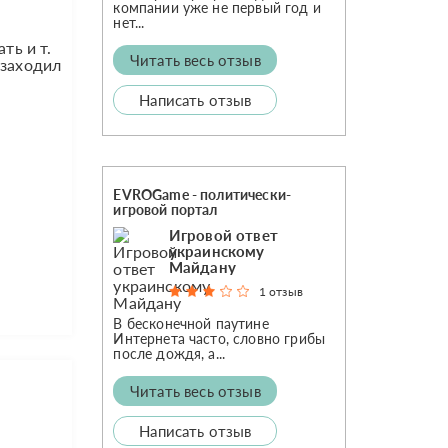
компании уже не первый год и
нет...
ть и т.
Читать весь отзыв
 заходил
Написать отзыв
EVROGame - политически-
игровой портал
Игровой ответ
украинскому
Майдану
1 отзыв
В бесконечной паутине
Интернета часто, словно грибы
после дождя, а...
Читать весь отзыв
Написать отзыв