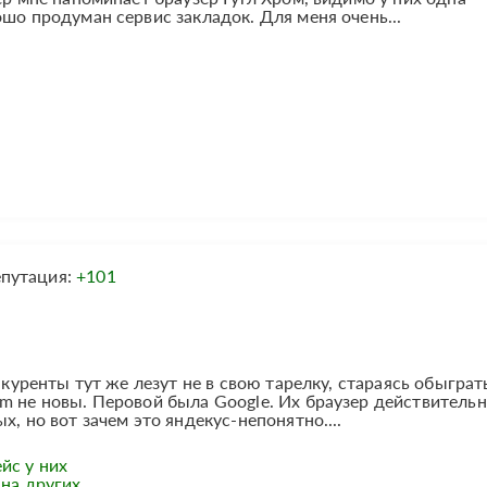
шо продуман сервис закладок. Для меня очень...
путация:
+101
нкуренты тут же лезут не в свою тарелку, стараясь обыграт
m не новы. Перовой была Google. Их браузер действительн
х, но вот зачем это яндекус-непонятно....
йс у них
на других.