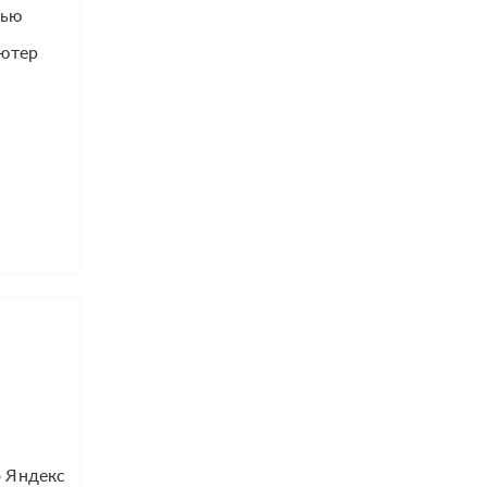
тью
ьютер
о Яндекс