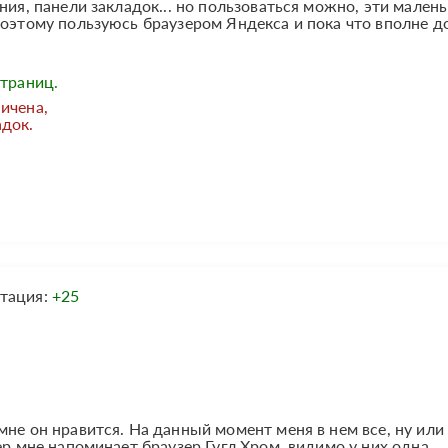
ния, панели закладок... но пользоваться можно, эти мален
поэтому пользуюсь браузером Яндекса и пока что вполне д
страниц.
ичена,
адок.
тация:
+25
мне он нравится. На данный момент меня в нем все, ну или
ер мне напоминает браузер Гугл Хром, видимо у них одна