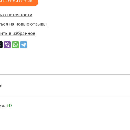
ить свой отзыв
 о неточности
ься на новые отзывы
ить в избранное
е
ия:
+0