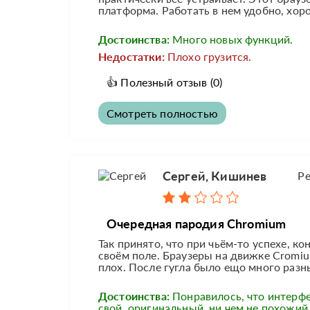
платформа. Работать в нем удобно, хоро
Достоинства:
Много новых функций.
Недостатки:
Плохо грузится.
👍
Полезный отзыв
(0)
Смотреть полностью
Сергей, Кишинев
Ре
Очередная пародия Chromium
Так принято, что при чьём-то успехе, ко
своём поле. Браузеры на движке Cromiu
плох. После гугла было ещо много разны
Достоинства:
Понравилось, что интерфе
свой, оригинальный, ни чем не похожий 