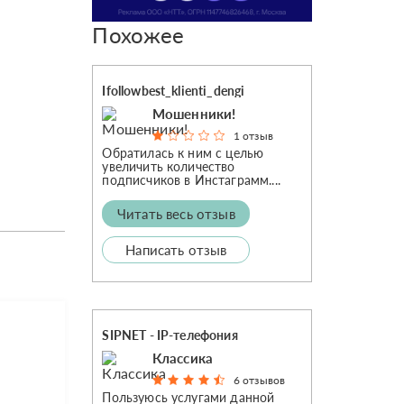
Похожее
Ifollowbest_klienti_dengi
Мошенники!
1 отзыв
Обратилась к ним с целью
увеличить количество
подписчиков в Инстаграмм....
Читать весь отзыв
Написать отзыв
SIPNET - IP-телефония
Классика
6 отзывов
Пользуюсь услугами данной