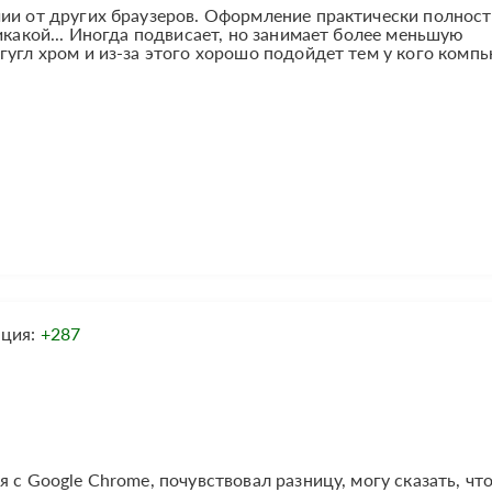
чии от других браузеров. Оформление практически полнос
икакой... Иногда подвисает, но занимает более меньшую
гугл хром и из-за этого хорошо подойдет тем у кого комп
ация:
+287
 с Google Chrome, почувствовал разницу, могу сказать, чт