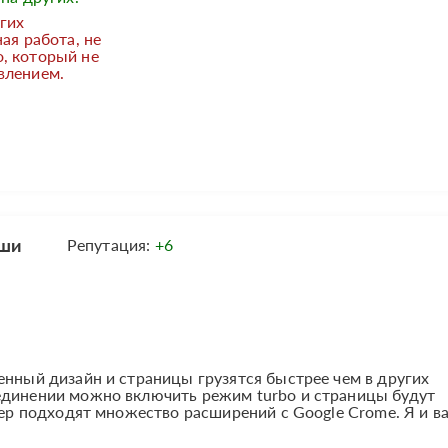
гих
ая работа, не
, который не
влением.
юши
Репутация:
+6
енный дизайн и страницы грузятся быстрее чем в других
единении можно включить режим turbo и страницы будут
узер подходят множество расширений с Google Crome. Я и в