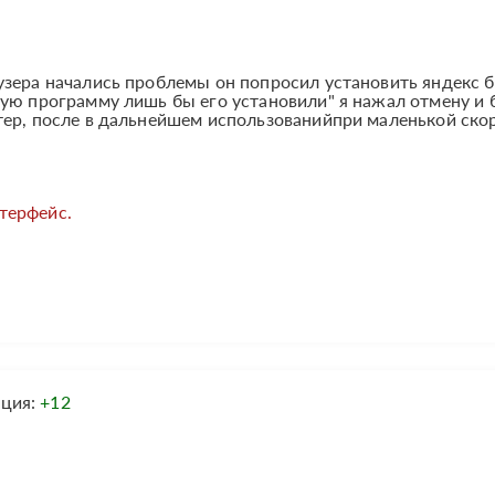
узера начались проблемы он попросил установить яндекс 
ую программу лишь бы его установили" я нажал отмену и 
тер, после в дальнейшем использованийпри маленькой ско
терфейс.
ация:
+12