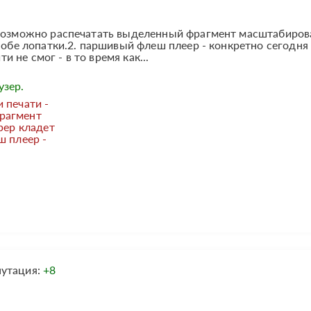
евозможно распечатать выделенный фрагмент масштабирова
а обе лопатки.2. паршивый флеш плеер - конкретно сегодня
ти не смог - в то время как...
узер.
 печати -
рагмент
рер кладет
ш плеер -
путация:
+8