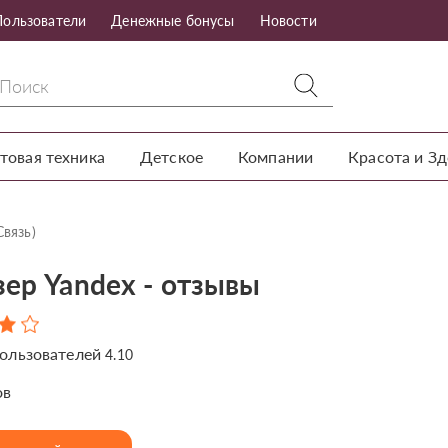
Пользователи
Денежные бонусы
Новости
товая техника
Детское
Компании
Красота и З
Связь)
зер Yandex - отзывы
ользователей
4.10
ов