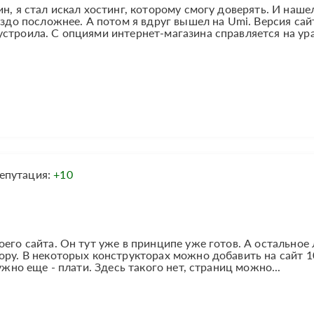
н, я стал искал хостинг, которому смогу доверять. И наше
аздо посложнее. А потом я вдруг вышел на Umi. Версия сай
строила. С опциями интернет-магазина справляется на ура
епутация:
+10
его сайта. Он тут уже в принципе уже готов. А остальное 
ору. В некоторых конструкторах можно добавить на сайт 1
ужно еще - плати. Здесь такого нет, страниц можно...