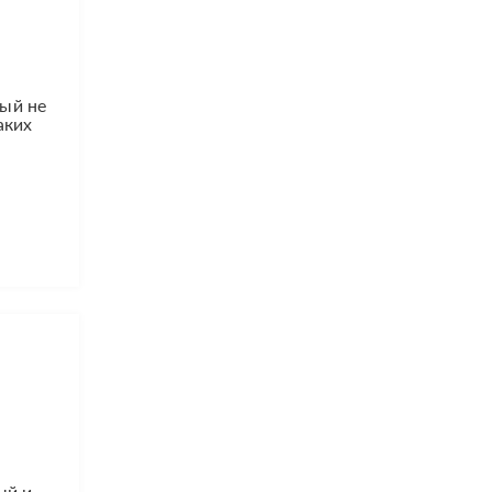
рый не
аких
ый и