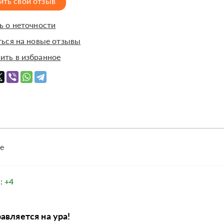
ить свой отзыв
 о неточности
ься на новые отзывы
ить в избранное
е
я:
+4
авляется на ура!