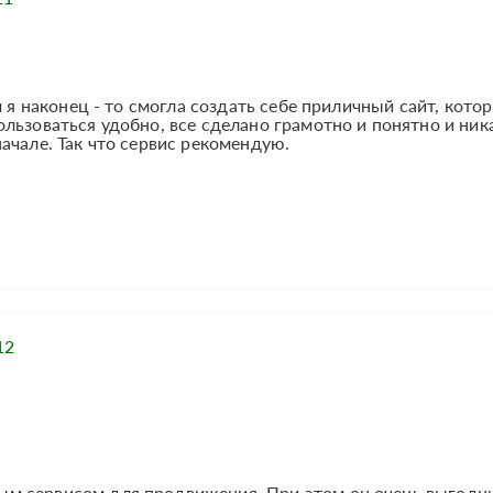
м я наконец - то смогла создать себе приличный сайт, кото
льзоваться удобно, все сделано грамотно и понятно и ник
ачале. Так что сервис рекомендую.
12
м сервисом для продвижения. При этом он очень выгодн