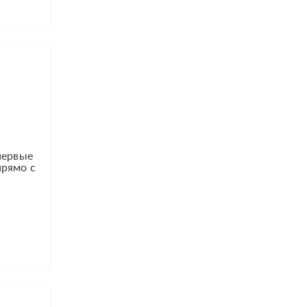
первые
прямо с