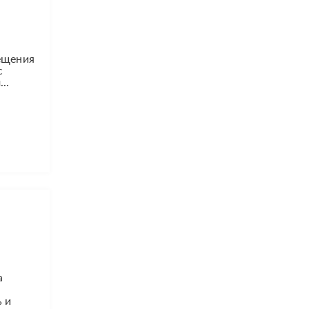
мещения
с
..
а
 и