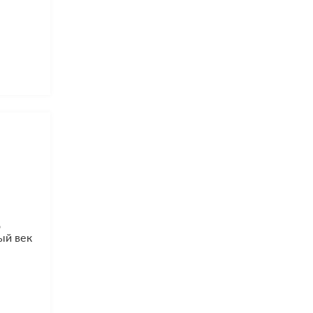
о
ый век