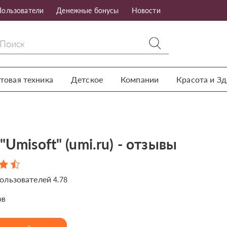
Пользователи
Денежные бонусы
Новости
товая техника
Детское
Компании
Красота и З
"Umisoft" (umi.ru) - отзывы
ользователей
4.78
ов