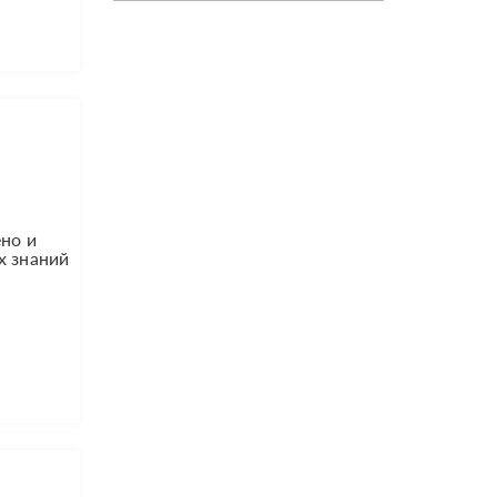
ено и
х знаний