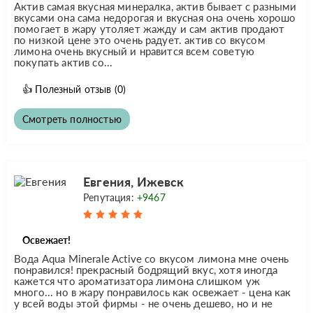
Актив самая вкусная минералка, актив бывает с разными
вкусами она сама недорогая и вкусная она очень хорошо
помогает в жару утоляет жажду и сам актив продают
по низкой цене это очень радует. актив со вкусом
лимона очень вкусный и нравится всем советую
покупать актив со...
👍
Полезный отзыв
(0)
Смотреть полностью
Евгения, Ижевск
Репутация:
+9467
Освежает!
Вода Aqua Minerale Active со вкусом лимона мне очень
понравился! прекрасный бодрящий вкус, хотя иногда
кажется что ароматизатора лимона слишком уж
много... но в жару понравилось как освежает - цена как
у всей воды этой фирмы - не очень дешево, но и не