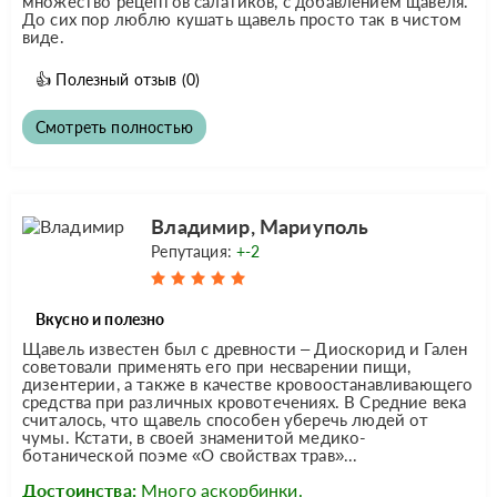
множество рецептов салатиков, с добавлением щавеля.
До сих пор люблю кушать щавель просто так в чистом
виде.
👍
Полезный отзыв
(0)
Смотреть полностью
Владимир, Мариуполь
Репутация:
+-2
Вкусно и полезно
Щавель известен был с древности – Диоскорид и Гален
советовали применять его при несварении пищи,
дизентерии, а также в качестве кровоостанавливающего
средства при различных кровотечениях. В Средние века
считалось, что щавель способен уберечь людей от
чумы. Кстати, в своей знаменитой медико-
ботанической поэме «О свойствах трав»...
Достоинства:
Много аскорбинки.