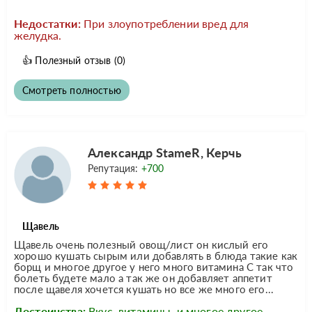
Недостатки:
При злоупотреблении вред для
желудка.
👍
Полезный отзыв
(0)
Смотреть полностью
Александр StameR, Керчь
Репутация:
+700
Щавель
Щавель очень полезный овощ/лист он кислый его
хорошо кушать сырым или добавлять в блюда такие как
борщ и многое другое у него много витамина С так что
болеть будете мало а так же он добавляет аппетит
после щавеля хочется кушать но все же много его...
Достоинства:
Вкус, витамины, и многое другое.