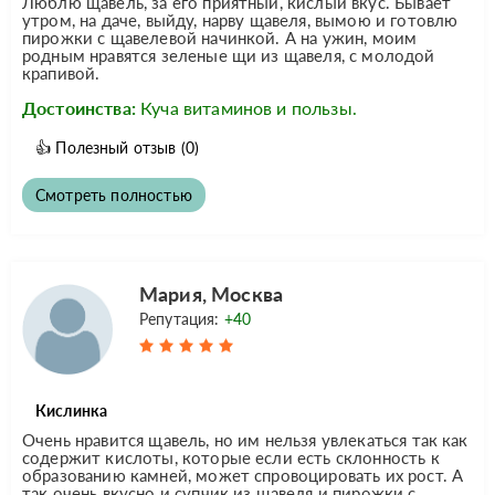
Люблю щавель, за его приятный, кислый вкус. Бывает
утром, на даче, выйду, нарву щавеля, вымою и готовлю
пирожки с щавелевой начинкой. А на ужин, моим
родным нравятся зеленые щи из щавеля, с молодой
крапивой.
Достоинства:
Куча витаминов и пользы.
👍
Полезный отзыв
(0)
Смотреть полностью
Мария, Москва
Репутация:
+40
Кислинка
Очень нравится щавель, но им нельзя увлекаться так как
содержит кислоты, которые если есть склонность к
образованию камней, может спровоцировать их рост. А
так очень вкусно и супчик из щавеля и пирожки с