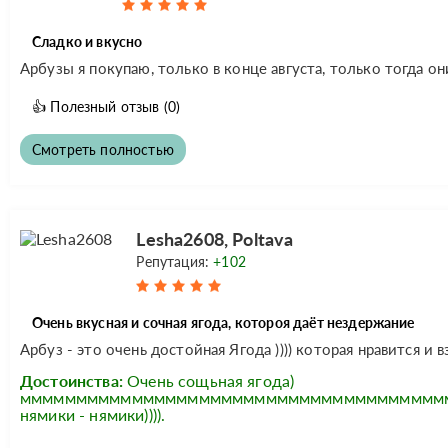
Сладко и вкусно
Арбузы я покупаю, только в конце августа, только тогда о
👍
Полезный отзыв
(0)
Смотреть полностью
Lesha2608, Poltava
Репутация:
+102
Очень вкусная и сочная ягода, котороя даёт нездержание
Арбуз - это очень достойная Ягода )))) которая нравится и в
Достоинства:
Очень сощьная ягода)
ммммммммммммммммммммммммммммммммммммммммммм
нямики - нямики)))).