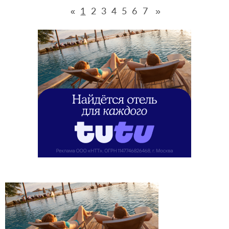
1
2
3
4
5
6
7
»
«