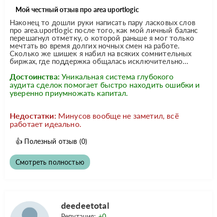
Мой честный отзыв про area uportlogic
Наконец то дошли руки написать пару ласковых слов
про area.uportlogic после того, как мой личный баланс
перешагнул отметку, о которой раньше я мог только
мечтать во время долгих ночных смен на работе.
Сколько же шишек я набил на всяких сомнительных
биржах, где поддержка общалась исключительно...
Достоинства:
Уникальная система глубокого
аудита сделок помогает быстро находить ошибки и
уверенно приумножать капитал.
Недостатки:
Минусов вообще не заметил, всё
работает идеально.
👍
Полезный отзыв
(0)
Смотреть полностью
deedeetotal
Репутация:
+0