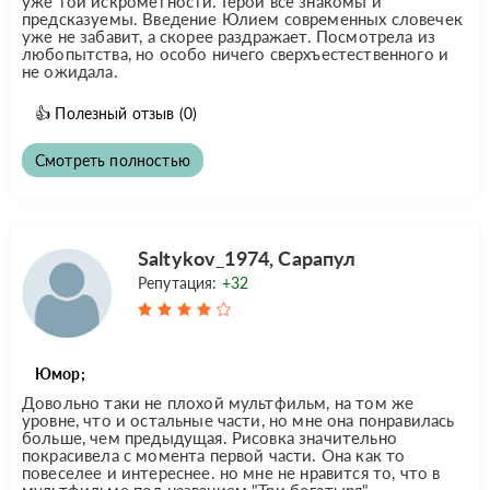
уже той искрометности. Герои все знакомы и
предсказуемы. Введение Юлием современных словечек
уже не забавит, а скорее раздражает. Посмотрела из
любопытства, но особо ничего сверхъестественного и
не ожидала.
👍
Полезный отзыв
(0)
Смотреть полностью
Saltykov_1974, Сарапул
Репутация:
+32
Юмор;
Довольно таки не плохой мультфильм, на том же
уровне, что и остальные части, но мне она понравилась
больше, чем предыдущая. Рисовка значительно
покрасивела с момента первой части. Она как то
повеселее и интереснее. но мне не нравится то, что в
мультфильме под названием "Три богатыря",...