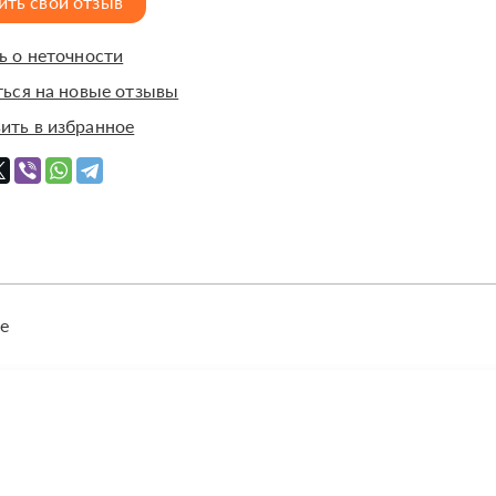
ить свой отзыв
 о неточности
ься на новые отзывы
ить в избранное
е