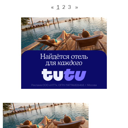
1
2
3
»
«