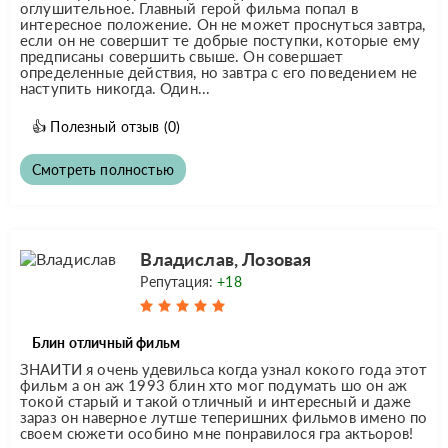
оглушительное. Главный герой фильма попал в
интересное положение. Он не может проснуться завтра,
если он не совершит те добрые поступки, которые ему
предписаны совершить свыше. Он совершает
определенные действия, но завтра с его поведением не
наступить никогда. Один...
👍
Полезный отзыв
(0)
Смотреть полностью
Владислав, Лозовая
Репутация:
+18
Блин отличный фильм
ЗНАИТИ я очень удевильса когда узнал кокого года этот
фильм а он аж 1993 блин хто мог подумать шо он аж
токой старый и такой отличный и интересный и даже
зараз он наверное лутше теперишних фильмов имено по
своем сюжети особино мне понравилося гра актьоров!