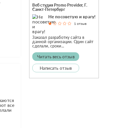
.
Веб студия Promo Provider, Г.
Санкт-Петербург
Не посоветую и врагу!
1 отзыв
Заказал разработку сайта в
данной организации. Один сайт
сделали, сроки...
Читать весь отзыв
Написать отзыв
маются
рот все
делали