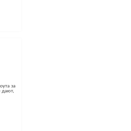
оута за
е дают,