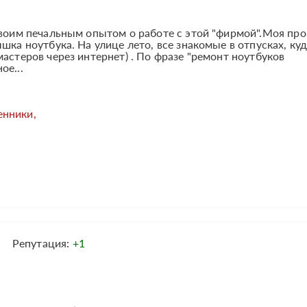
своим печальным опытом о работе с этой "фирмой".Моя пр
шка ноутбука. На улице лето, все знакомые в отпусках, ку
астеров через интернет) . По фразе "ремонт ноутбуков
ое...
енники,
Репутация:
+1