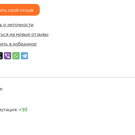
ить свой отзыв
 о неточности
ься на новые отзывы
ить в избранное
е
путация:
+10