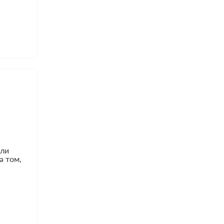
или
а том,