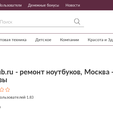
Пользователи
Денежные бонусы
Новости
товая техника
Детское
Компании
Красота и З
b.ru - ремонт ноутбуков, Москва 
вы
ользователей
1.83
в