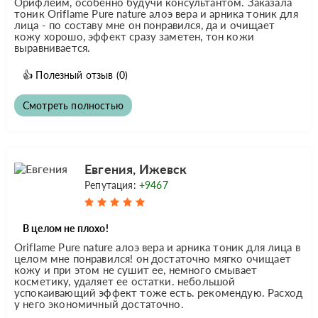
Орифлейм, особенно будучи консультантом. Заказала
тоник Oriflame Pure nature алоэ вера и арника тоник для
лица - по составу мне он понравился, да и очищает
кожу хорошо, эффект сразу заметен, тон кожи
выравнивается.
👍
Полезный отзыв
(0)
Смотреть полностью
Евгения, Ижевск
Репутация:
+9467
В целом не плохо!
Oriflame Pure nature алоэ вера и арника тоник для лица в
целом мне понравился! он достаточно мягко очищает
кожу и при этом не сушит ее, немного смывает
косметику, удаляет ее остатки. небольшой
успокаивающий эффект тоже есть. рекомендую. Расход
у него экономичный достаточно.