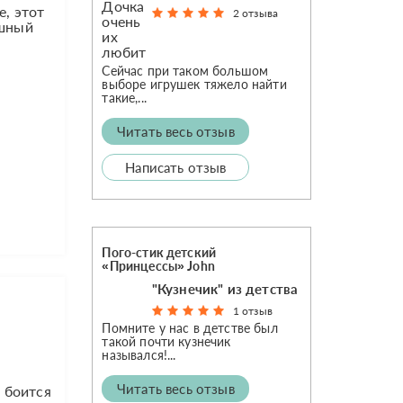
е, этот
2 отзыва
ишный
Сейчас при таком большом
выборе игрушек тяжело найти
такие,...
Читать весь отзыв
Написать отзыв
Пого-стик детский
«Принцессы» John
"Кузнечик" из детства
1 отзыв
Помните у нас в детстве был
такой почти кузнечик
назывался!...
Читать весь отзыв
 боится