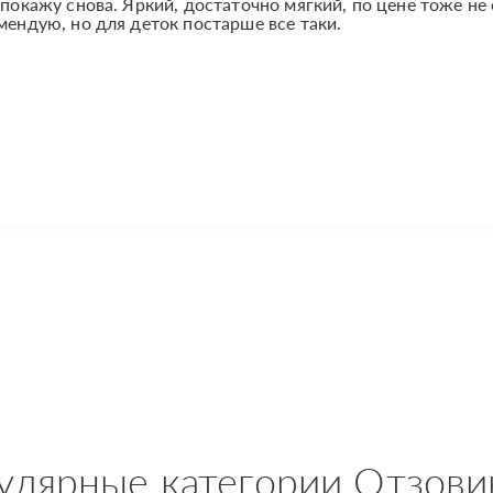
 покажу снова. Яркий, достаточно мягкий, по цене тоже не
мендую, но для деток постарше все таки.
улярные категории Отзови