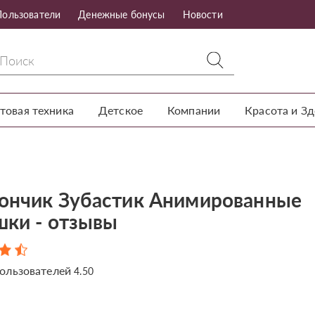
Пользователи
Денежные бонусы
Новости
товая техника
Детское
Компании
Красота и З
ончик Зубастик Анимированные
шки - отзывы
ользователей
4.50