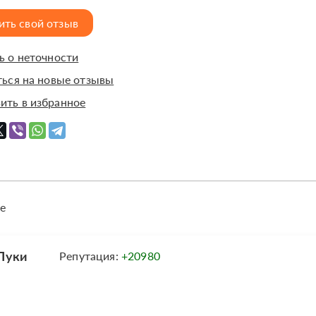
ить свой отзыв
 о неточности
ься на новые отзывы
ить в избранное
е
Луки
Репутация:
+20980