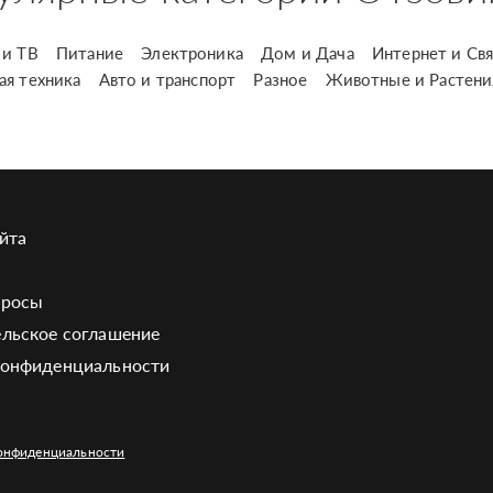
и ТВ
Питание
Электроника
Дом и Дача
Интернет и Свя
ая техника
Авто и транспорт
Разное
Животные и Растени
йта
просы
льское соглашение
конфиденциальности
онфиденциальности