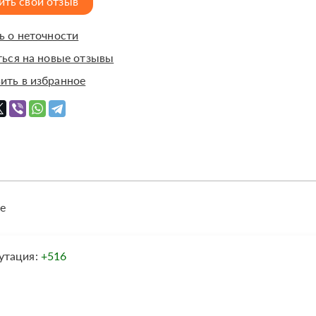
ить свой отзыв
 о неточности
ься на новые отзывы
ить в избранное
е
утация:
+516