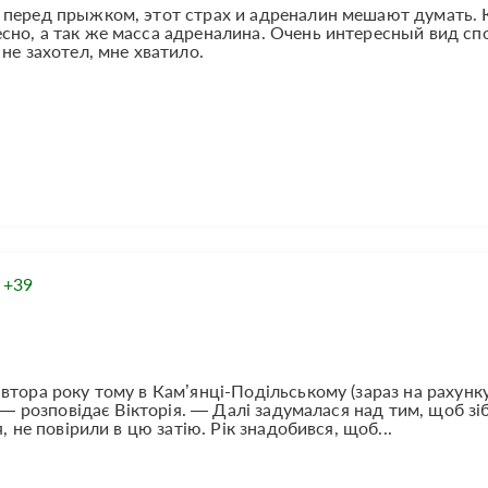
 перед прыжком, этот страх и адреналин мешают думать. 
но, а так же масса адреналина. Очень интересный вид сп
не захотел, мне хватило.
:
+39
втора року тому в Кам’янці-Подільському (зараз на рахунк
 — розповідає Вікторія. — Далі задумалася над тим, щоб зі
, не повірили в цю затію. Рік знадобився, щоб...