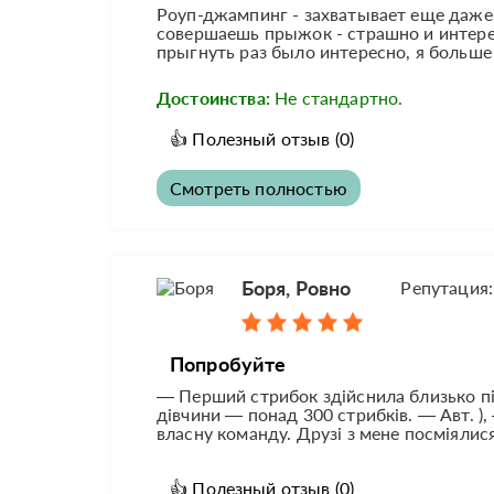
Роуп-джампинг - захватывает еще даже
совершаешь прыжок - страшно и интерес
прыгнуть раз было интересно, я больше 
Достоинства:
Не стандартно.
👍
Полезный отзыв
(0)
Смотреть полностью
Боря, Ровно
Репутация
Попробуйте
— Перший стрибок здійснила близько пі
дівчини — понад 300 стрибків. — Авт. ),
власну команду. Друзі з мене посміялися
👍
Полезный отзыв
(0)