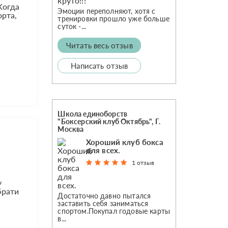
Когда
Эмоции переполняют, хотя с
орта,
тренировки прошло уже больше
суток -...
Читать весь отзыв
Написать отзыв
Школа единоборств
"Боксерский клуб Октябрь", Г.
Москва
Хороший клуб бокса
для всех.
1 отзыв
у
брати
Достаточно давно пытался
заставить себя заниматься
спортом.Покупал годовые карты
в...