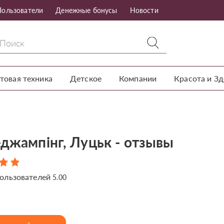
Пользователи
Денежные бонусы
Новости
товая техника
Детское
Компании
Красота и З
-джампінг, Луцьк - отзывы
ользователей
5.00