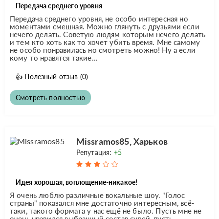
Передача среднего уровня
Передача среднего уровня, не особо интересная но
моментами смешная. Можно глянуть с друзьями если
нечего делать. Советую людям которым нечего делать
и тем кто хоть как то хочет убить время. Мне самому
не особо понравилась но смотреть можно! Ну а если
кому то нравятся такие...
👍
Полезный отзыв
(0)
Смотреть полностью
Missramos85, Харьков
Репутация:
+5
Идея хорошая, воплощение-никакое!
Я очень люблю различные вокальные шоу. "Голос
страны" показался мне достаточно интересным, всё-
таки, такого формата у нас ещё не было. Пусть мне не
очень нравился выбранный состав судей, пусть,