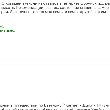
 О компании узнали из отзывов в интернет форумах и.... р
а высоте. Рекомендации, сервис, состояние машин, а самое
рии. Я, а точнее говоря моя семья и семья друзей, хотим
ро,
зитивно.
нии в путешествии по Вьетнаму (Фантьет - Далат- Нячанг
сибо всей копании и особенно - русской девушке Яне (она