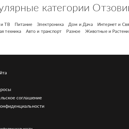
улярные категории Отзови
и ТВ
Питание
Электроника
Дом и Дача
Интернет и Свя
ая техника
Авто и транспорт
Разное
Животные и Растени
йта
просы
льское соглашение
конфиденциальности
онфиденциальности