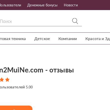
Пользователи
Денежные бонусы
Новости
товая техника
Детское
Компании
Красота и З
on2MuiNe.com - отзывы
ользователей
5.00