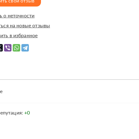
ить свой отзыв
 о неточности
ься на новые отзывы
ить в избранное
е
епутация:
+0