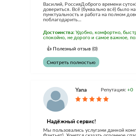
Василий, РоссияДоброго времени суток!
довериться. Всё (буквально всё) было н
пунктуальность и работа на полном дове
поблагодарить...
Достоинства:
Удобно, комфортно, быст
спокойно, не дорого и самое важное, по
👍
Полезный отзыв
(0)
Смотреть полностью
Yana
Репутация:
+0
Надёжный сервис!
Мы пользовались услугами данной компа
Фантьет). Хочется сказать огромное спа