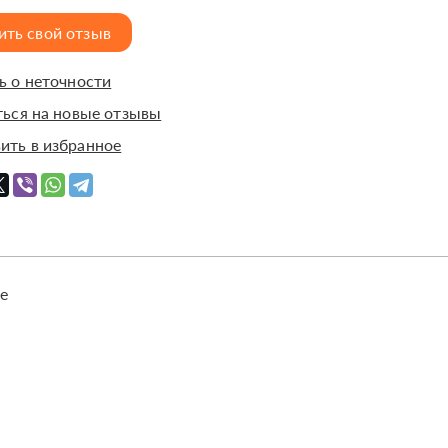
ить свой отзыв
 о неточности
ься на новые отзывы
ить в избранное
е