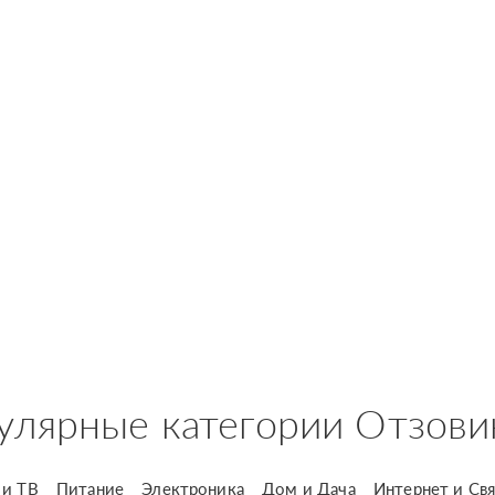
улярные категории Отзови
и ТВ
Питание
Электроника
Дом и Дача
Интернет и Свя