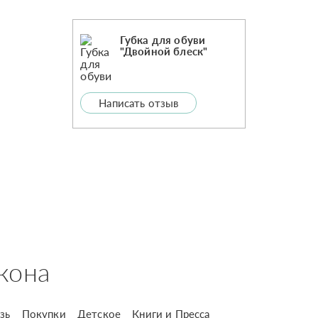
Губка для обуви
"Двойной блеск"
Написать отзыв
кона
зь
Покупки
Детское
Книги и Пресса