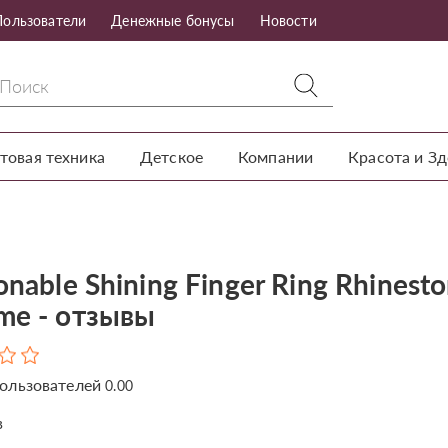
Пользователи
Денежные бонусы
Новости
товая техника
Детское
Компании
Красота и З
onable Shining Finger Ring Rhinest
me - отзывы
ользователей
0.00
в