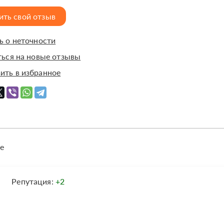
ить свой отзыв
 о неточности
ься на новые отзывы
ить в избранное
е
Репутация:
+2