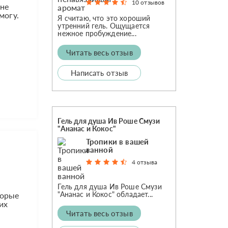
10 отзывов
 не
могу.
Я считаю, что это хороший
утренний гель. Ощущается
нежное пробуждение...
Читать весь отзыв
Написать отзыв
Гель для душа Ив Роше Смузи
"Ананас и Кокос"
Тропики в вашей
ванной
4 отзыва
Гель для душа Ив Роше Смузи
"Ананас и Кокос" обладает...
торые
их
Читать весь отзыв