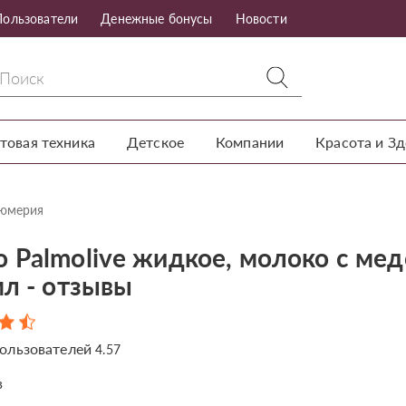
Пользователи
Денежные бонусы
Новости
товая техника
Детское
Компании
Красота и З
фюмерия
 Palmolive жидкое, молоко с ме
мл - отзывы
ользователей
4.57
в