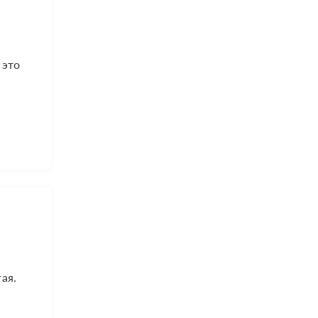
 это
ая.