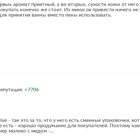
рвых аромат приятный, а во-вторых, сухости кожи от него
окупать конечно же стоит. Из минусов привести ничего не 
для принятия ванны вместо пены использовать.
епутация:
+7706
e - так это за то, что у него есть сменные упаковочки, ко
же есть - хорошо продуманно для покупателей. Поэтому как
ер молоко с медом -...