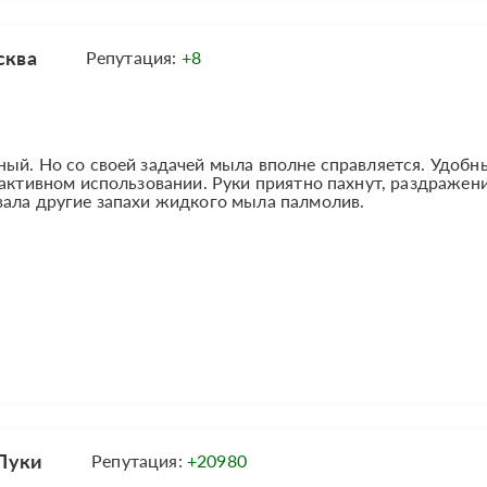
сква
Репутация:
+8
ый. Но со своей задачей мыла вполне справляется. Удобн
 активном использовании. Руки приятно пахнут, раздражени
вала другие запахи жидкого мыла палмолив.
Луки
Репутация:
+20980