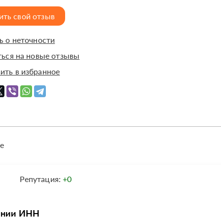
ить свой отзыв
 о неточности
ься на новые отзывы
ить в избранное
е
Репутация:
+0
чении ИНН