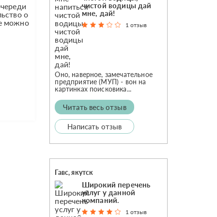
чистой водицы дай
очереди
мне, дай!
льство о
ие можно
1 отзыв
Оно, наверное, замечательное
предприятие (МУП) - вон на
картинках поисковика...
Читать весь отзыв
Написать отзыв
Гавс, якутск
Широкий перечень
услуг у данной
компаний.
1 отзыв