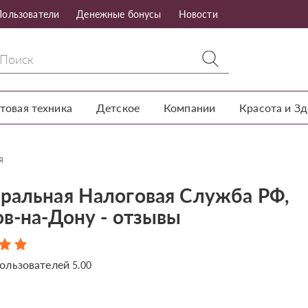
Пользователи
Денежные бонусы
Новости
товая техника
Детское
Компании
Красота и З
я
ральная Налоговая Служба РФ,
ов-на-Дону - отзывы
ользователей
5.00