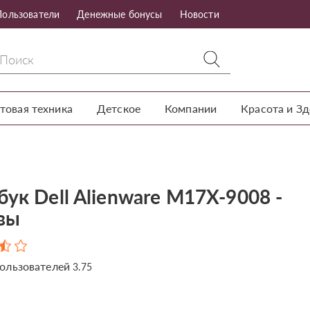
Пользователи
Денежные бонусы
Новости
товая техника
Детское
Компании
Красота и З
ук Dell Alienware M17X-9008 -
вы
ользователей
3.75