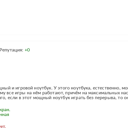
Репутация:
+0
щный и игровой ноутбук. У этого ноутбука, естественно, м
му все игры на нём работают, причём на максимальных на
го, если в этот мощный ноутбук играть без перерыва, то он
кран.
нная
ет.