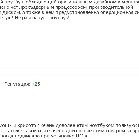
вой ноутбук, обладающий оригинальным дизайном и мощно
ащено четырехъядерным процессором, производительной
 диском, а также в нем предустановленна операционная с
тую! Не разочарует ноутбук!
Репутация:
+25
мощь и крисота я очень доволен етим ноутбуком пользуюс
есть тоже такой и все очень довольные етим товаром за вр
огда подвисало при установке ПО а...