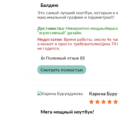
Балдею
Это самый лучший ноутбук, которым я к
максимальной графике и параметрах!!!
Достоинства:
Невероятно мощныйкрас
"агрессивный" дизайн.
Недостатки:
Время работы, около 4х час
а может я просто требователенЦена 70 
не годится.
👍
Полезный отзыв
(0)
Смотреть полностью
Карина Буру
Мега мощный ноутбук!