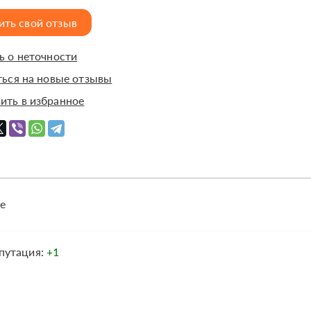
ить свой отзыв
 о неточности
ься на новые отзывы
ить в избранное
е
путация:
+1