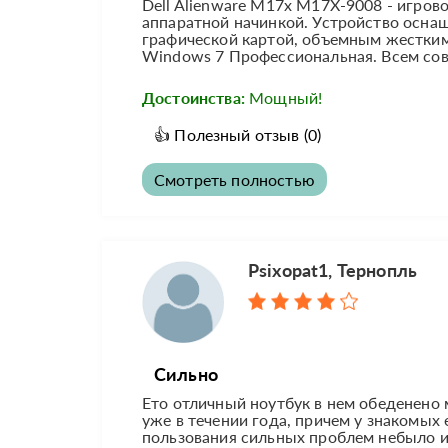
Dell Alienware M17x M17X-9008 - игро
аппаратной начинкой. Устройство осн
графической картой, объемным жестким
Windows 7 Профессиональная. Всем сове
Достоинства:
Мощный!
👍
Полезный отзыв
(0)
Смотреть полностью
Psixopat1, Тернопль
Сильно
Ето отличный ноутбук в нем обеденено 
уже в течении года, причем у знакомых 
пользования сильных проблем небыло ин