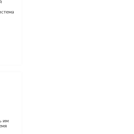
й
истема
ь им
емя