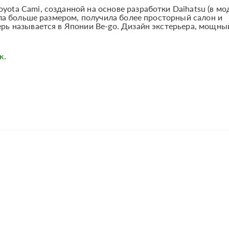
oyota Cami, созданной на основе разработки Daihatsu (в м
стала больше размером, получила более просторный салон и
перь называется в Японии Be-go. Дизайн экстерьера, мощны
к.