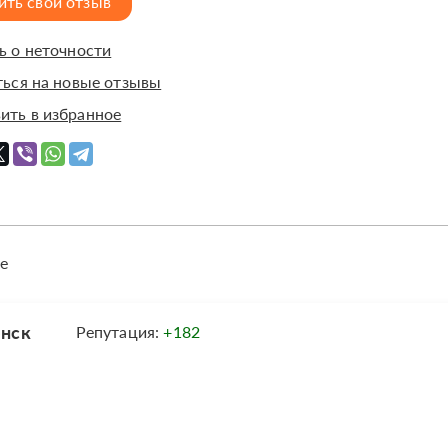
ить свой отзыв
 о неточности
ься на новые отзывы
ить в избранное
е
енск
Репутация:
+182