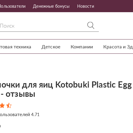
Пользователи
Денежные бонусы
Новости
товая техника
Детское
Компании
Красота и З
чки для яиц Kotobuki Plastic Egg
 - отзывы
ользователей
4.71
в