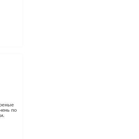
ареные
чень по
и.