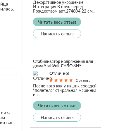
Декоративное украшение
яйца
Интеграция В ночь перед
вилась.
Рождеством арт.274804 22 см...
Читать весь отзыв
Написать отзыв
Стабилизатор напряжения для
дома StabVolt СНЭО 8NS
Отлично!
2 отзыва
После того как у наших соседей
"полетела" стиральная машинка
из...
Читать весь отзыв
 них,
цам
Написать отзыв
овится