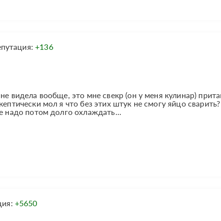
епутация:
+136
не видела вообще, это мне свекр (он у меня кулинар) прит
кептически мол я что без этих штук не смогу яйцо сварить?
е надо потом долго охлаждать...
ция:
+5650