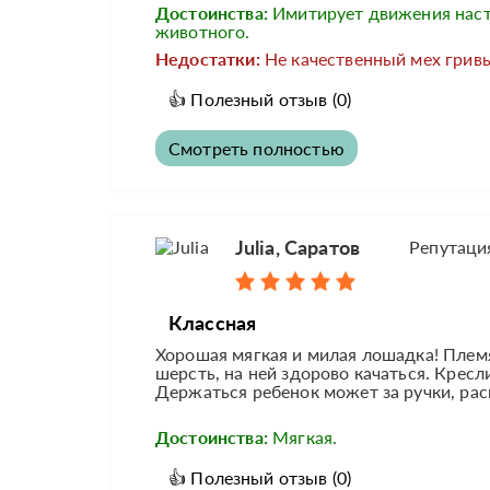
Достоинства:
Имитирует движения нас
животного.
Недостатки:
Не качественный мех гривы
👍
Полезный отзыв
(0)
Смотреть полностью
Julia, Саратов
Репутаци
Классная
Хорошая мягкая и милая лошадка! Племя
шерсть, на ней здорово качаться. Крес
Держаться ребенок может за ручки, ра
Достоинства:
Мягкая.
👍
Полезный отзыв
(0)