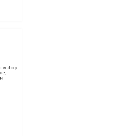
о выбор
не,
 и