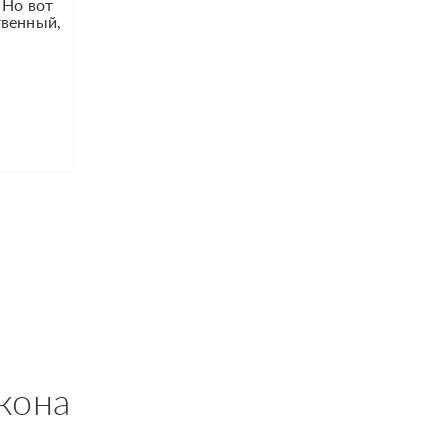
 Но вот
твенный,
кона