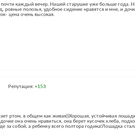
 почти каждый вечер. Нашей старушке уже больше года. Н
д, ровные полозья, удобное сидение нравятся и мне, и дочк
ок- цена очень высокая.
Репутация:
+153
гает ртом, в общем как живая))Хорошая, устойчивая лошадк
 дочке она очень нравиться, она берет кусочек хлеба, подх
де за собой, а ребенку всего полтора годика!Лошадка стала