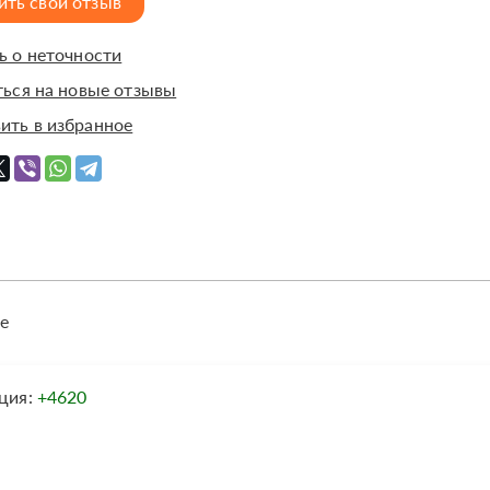
ить свой отзыв
 о неточности
ься на новые отзывы
ить в избранное
е
ция:
+4620