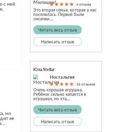
о с ней
4 отзыва
е.
Это вторая семья, которая у нас
поселилась. Первой были
лисички,...
Читать весь отзыв
Написать отзыв
Юла Stellar
Ностальгия
16 отзывов
Очень хорошая игрушка.
Ребёнок сильно капается в
игрушках, но эта,...
Читать весь отзыв
а, но
одит ее
Написать отзыв
...