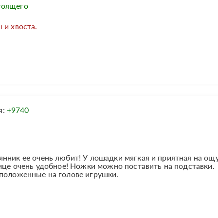
тоящего
 и хвоста.
я:
+9740
нник ее очень любит! У лошадки мягкая и приятная на ощ
лице очень удобное! Ножки можно поставить на подставки.
сположенные на голове игрушки.