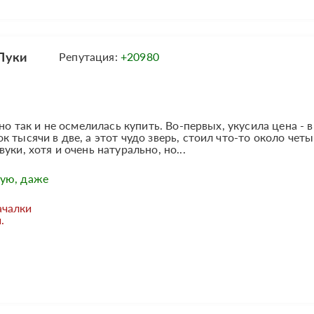
Луки
Репутация:
+20980
но так и не осмелилась купить. Во-первых, укусила цена - в
 тысячи в две, а этот чудо зверь, стоил что-то около четы
ки, хотя и очень натурально, но...
ую, даже
ачалки
.