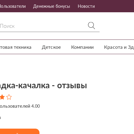
Пользователи
Денежные бонусы
Новости
товая техника
Детское
Компании
Красота и З
дка-качалка - отзывы
ользователей
4.00
в