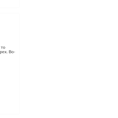
 то
рех. Во-