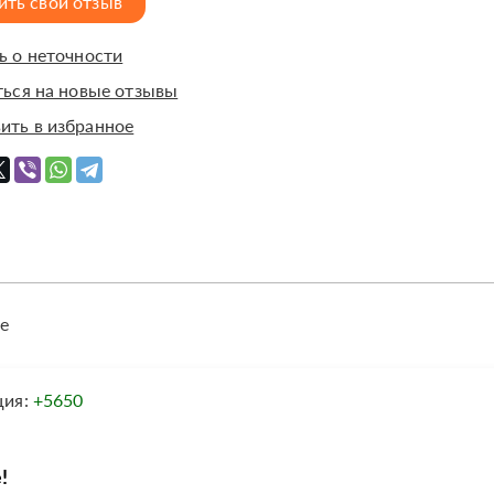
ить свой отзыв
 о неточности
ься на новые отзывы
ить в избранное
е
ция:
+5650
!