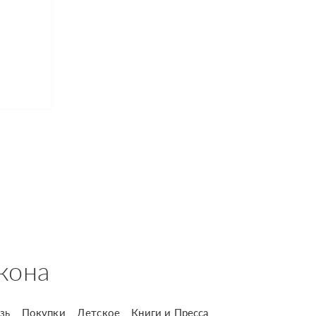
кона
зь
Покупки
Детское
Книги и Пресса