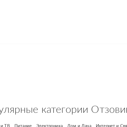
улярные категории Отзови
и ТВ
Питание
Электроника
Дом и Дача
Интернет и Свя