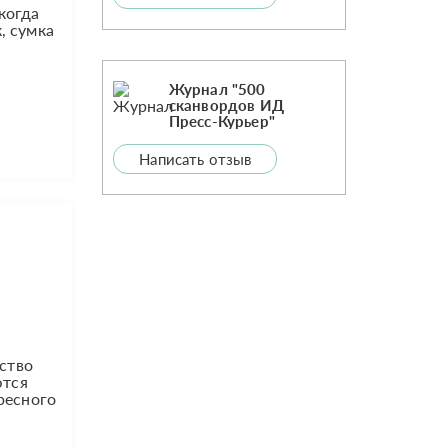
когда
, сумка
Журнал "500
сканвордов ИД
Пресс-Курьер"
Написать отзыв
ство
ются
ресного