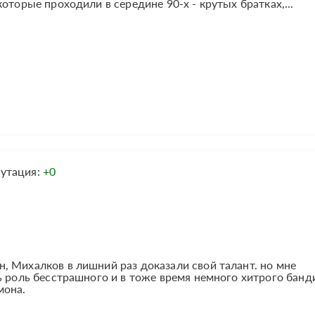
оторые проходили в середине 90-х - крутых братках,...
утация:
+0
 Михалков в лишний раз доказали свой талант. но мне
ь роль бесстрашного и в тоже время немного хитрого банд
мона.