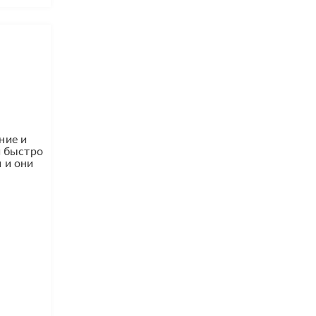
ние и
и быстро
 и они