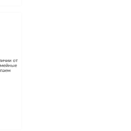
личии от
семейные
упаем