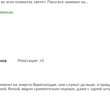
о всех комнатах светят. Папа все заменил на...
венная.
мов
Репутация:
+0
аменил на энергосберигающие, они служат дольше, и прав
ркий, белый, видно сравнительно хорошо, даже с одной шту