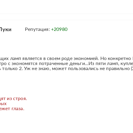
Луки
Репутация:
+20980
щих ламп является в своем роде экономией. Но конкретно
тро с экономятся потраченные деньги...Из пяти ламп, купл
ь только 2. Уж не знаю, может пользовались не правильно (
ят из строя.
рых
ежет глаза.