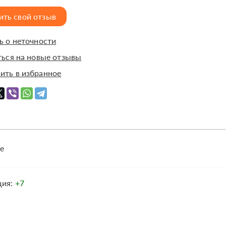
ить свой отзыв
 о неточности
ься на новые отзывы
ить в избранное
е
ция:
+7