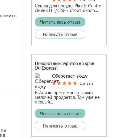
Сушка для посуды Plastic Centre
Лилия ПЦ1558 - стоит около...
ономить
Читать весь отзыв
Написать отзыв
Поворотный аэратор на кран
(AliExpress)
Сберегает воду
1 отзыв
В Алиэкспресс много всяких
мелочей продается. Там уже не
первый...
Читать весь отзыв
Написать отзыв
Она
в в