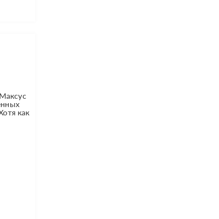
 Максус
енных
Хотя как