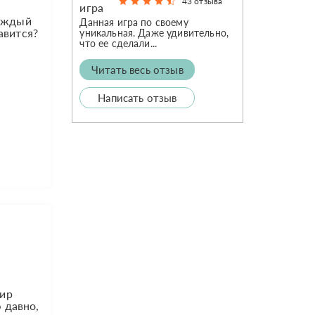
43 отзыва
каждый
Данная игра по своему
авится?
уникальная. Даже удивительно,
что ее сделали...
Читать весь отзыв
Написать отзыв
мир
ю давно,