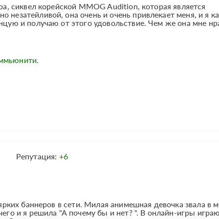
гра, сиквел корейской MMOG Audition, которая является
о незатейливой, она очень и очень привлекает меня, и я 
анцую и получаю от этого удовольствие. Чем же она мне нр
оммьюнити.
Репутация:
+6
з ярких баннеров в сети. Милая анимешная девочка звала в 
чего и я решила "А почему бы и нет? ". В онлайн-игры игра