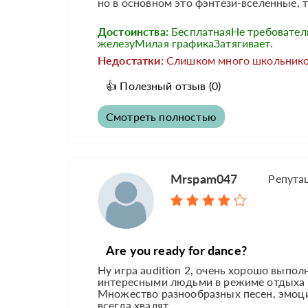
но в основном это фэнтези-вселенные, 
Достоинства:
БесплатнаяНе требовател
железуМилая графикаЗатягивает.
Недостатки:
Слишком много школьнико
👍
Полезный отзыв
(0)
Смотреть полностью
Mrspam047
Репута
Are you ready for dance?
Ну игра audition 2, очень хорошо выпол
интересными людьми в режиме отдыха (
Множество разнообразных песен, эмоции
всегда хвалят...