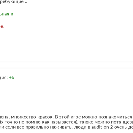
требующие...
ьная к
в.
ция:
+6
нена, множество красок. В этой игре можно познакомиться
я точно не помню как называется), также можно потанцев
 если все правильно наживать, люди в audition 2 очень д