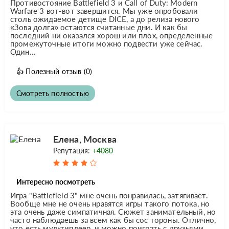
Противостояние Battlefield 3 и Call of Duty: Modern
Warfare 3 вот-вот завершится. Мы уже опробовали
столь ожидаемое детище DICE, а до релиза нового
«Зова долга» остаются считанные дни. И как бы
последний ни оказался хорош или плох, определенные
промежуточные итоги можно подвести уже сейчас.
Один...
👍
Полезный отзыв
(0)
Смотреть полностью
Елена, Москва
Репутация:
+4080
Интересно посмотреть
Игра "Battlefield 3" мне очень понравилась, затягивает.
Вообще мне не очень нравятся игры такого потока, но
эта очень даже симпатичная. Сюжет занимательный, но
часто наблюдаешь за всем как бы сос тороны. Отлично,
что есть мультиплеер, и можно поиграть с друзьями.