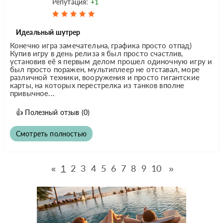
Репутация:
+1
Идеальный шутрер
Конечно игра замечательна, графика просто отпад)
Купив игру в день релиза я был просто счастлив,
установив её я первым делом прошел одиночную игру и
был просто поражен, мультиплеер не отставал, море
различной техники, вооружения и просто гигантские
карты, на которых перестрелка из танков вполне
привычное...
👍
Полезный отзыв
(0)
Смотреть полностью
1
2
3
4
5
6
7
8
9
10
»
«