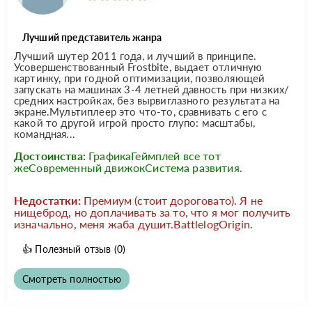
Лучший представитель жанра
Лучший шутер 2011 года, и лучший в принципе.
Усовершенствованный Frostbite, выдает отличную
картинку, при годной оптимизации, позволяющей
запускать на машинах 3-4 летней давность при низких/
средних настройках, без вырвиглазного результата на
экране.Мультиплеер это что-то, сравнивать с его с
какой то другой игрой просто глупо: масштабы,
командная...
Достоинства:
ГрафикаГеймплей все тот
жеСовременный движокСистема развития.
Недостатки:
Премиум (стоит дороговато). Я не
нищеброд, но доплачивать за то, что я мог получить
изначально, меня жаба душит.BattlelogOrigin.
👍
Полезный отзыв
(0)
Смотреть полностью