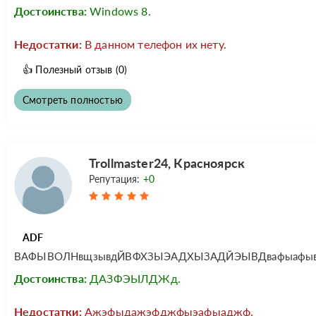
Достоинства:
Windows 8.
Недостатки:
В данном телефон их нету.
👍
Полезный отзыв
(0)
Смотреть полностью
Trollmaster24, Красноярск
Репутация:
+0
ADF
ВАФЫВОЛНвщзывдЙВФХЗЫЭАДХЫЗАДЙЭЫВДвафыафывафы
Достоинства:
ДАЗФЭЫЛДЖд.
Недостатки:
Ажэфыдажэфджфыэафыаджф.