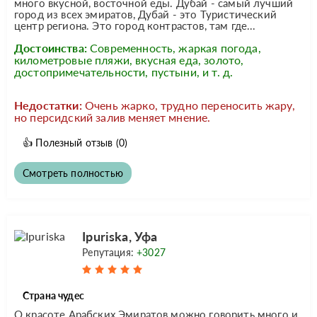
много вкусной, восточной еды. Дубай - самый лучший
город из всех эмиратов, Дубай - это Туристический
центр региона. Это город контрастов, там где...
Достоинства:
Современность, жаркая погода,
километровые пляжи, вкусная еда, золото,
достопримечательности, пустыни, и т. д.
Недостатки:
Очень жарко, трудно переносить жару,
но персидский залив меняет мнение.
👍
Полезный отзыв
(0)
Смотреть полностью
Ipuriska, Уфа
Репутация:
+3027
Страна чудес
О красоте Арабских Эмиратов можно говорить много и