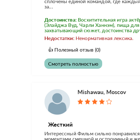
сплочены единой командой, где каждый
за...
Достоинства:
Восхитительная игра актё
(Элайджа Вуд, Чарли Ханнэм), пища для
захватывающий сюжет, достоинства д
Недостатки:
Ненормативная лексика.
👍
Полезный отзыв
(0)
Смотреть полностью
Mishawau, Moscov
Жесткий
Интерессный Фильм сильно понравился,
моментами смешной и остроумный и же