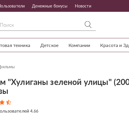
Пользователи
Денежные бонусы
Новости
товая техника
Детское
Компании
Красота и З
тфильмы
м "Хулиганы зеленой улицы" (200
вы
ользователей
4.66