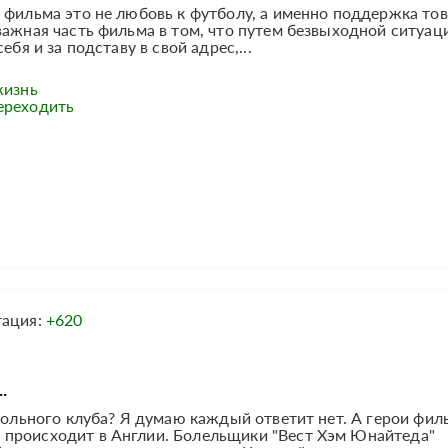
ь фильма это не любовь к футболу, а именно поддержка то
важная часть фильма в том, что путем безвыходной ситуац
бя и за подставу в свой адрес,...
жизнь
ереходить
тация:
+620
.
тбольного клуба? Я думаю каждый ответит нет. А герои фил
 происходит в Англии. Болельщики "Вест Хэм Юнайтеда"