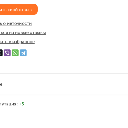
ить свой отзыв
 о неточности
ься на новые отзывы
ить в избранное
е
путация:
+5