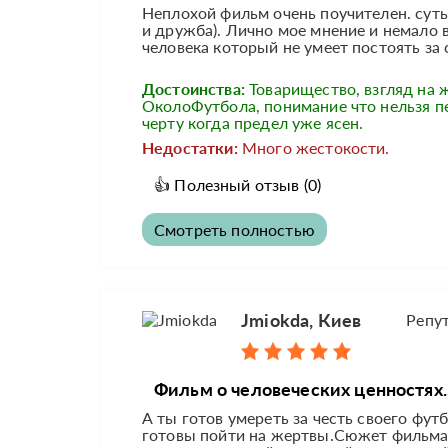
Неплохой фильм очень поучителен. сут
и дружба). Лично мое мнение и немало 
человека который не умеет постоять за се
Достоинства:
Товарищество, взгляд на 
ОколоФутбола, понимание что нельзя п
черту когда предел уже ясен.
Недостатки:
Много жестокости.
👍
Полезный отзыв
(0)
Смотреть полностью
Jmiokda, Киев
Репу
Фильм о человеческих ценностях..
А ты готов умереть за честь своего фу
готовы пойти на жертвы.Сюжет фильма