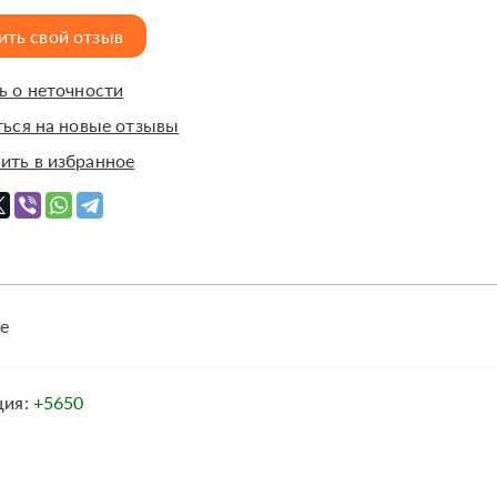
ить свой отзыв
 о неточности
ься на новые отзывы
ить в избранное
е
ция:
+5650