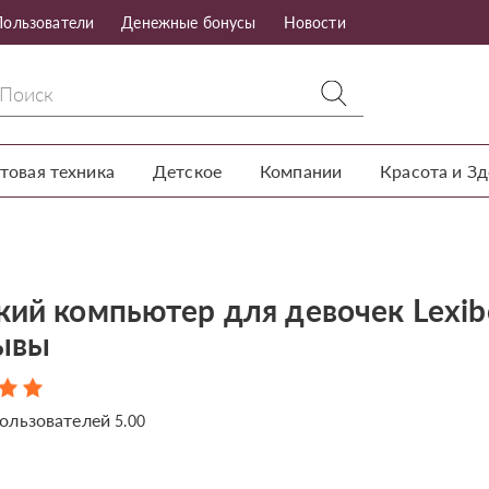
Пользователи
Денежные бонусы
Новости
товая техника
Детское
Компании
Красота и З
кий компьютер для девочек Lexi
зывы
ользователей
5.00