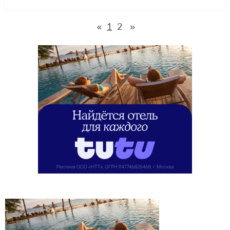
1
2
»
«