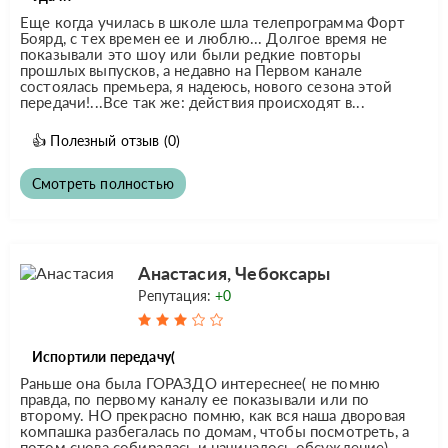
Еще когда училась в школе шла телепрограмма Форт
Боярд, с тех времен ее и люблю... Долгое время не
показывали это шоу или были редкие повторы
прошлых выпусков, а недавно на Первом канале
состоялась премьера, я надеюсь, нового сезона этой
передачи!...Все так же: действия происходят в...
👍
Полезный отзыв
(0)
Смотреть полностью
Анастасия, Чебоксары
Репутация:
+0
Испортили передачу(
Раньше она была ГОРАЗДО интереснее( не помню
правда, по первому каналу ее показывали или по
второму. НО прекрасно помню, как вся наша дворовая
компашка разбегалась по домам, чтобы посмотреть, а
потом снова собиралась и начиналось обсуждение).