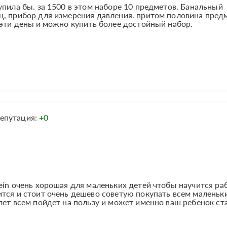
упила бы. за 1500 в этом наборе 10 предметов. Банальный
ц, прибор для измерения давления. притом половина пред
 эти деньги можно купить более достойный набор.
епутация:
+0
ein очень хорошая для маленьких детей чтобы научится ра
тся и стоит очень дешево советую покупать всем маленьк
ет всем пойдет на пользу и может именно ваш ребенок стан