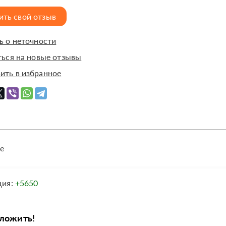
ить свой отзыв
 о неточности
ься на новые отзывы
ить в избранное
е
ция:
+5650
оложить!