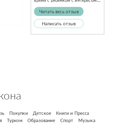
время с ребенком с интересом!...
Читать весь отзыв
Написать отзыв
кона
зь
Покупки
Детское
Книги и Пресса
я
Туризм
Образование
Спорт
Музыка