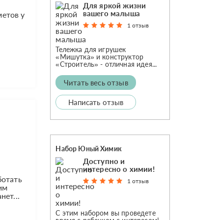
Для яркой жизни
вашего малыша
метов у
1 отзыв
Тележка для игрушек
«Мишутка» и конструктор
«Строитель» - отличная идея...
Читать весь отзыв
Написать отзыв
Набор Юный Химик
Доступно и
интересно о химии!
ботать
1 отзыв
им
ет...
С этим набором вы проведете