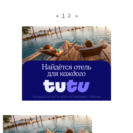
1
2
»
«