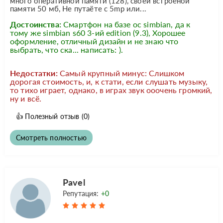
много оперативной памяти (128), своей встроеной
памяти 50 мб, Не путаёте с 5mp или...
Достоинства:
Смартфон на базе ос simbian, да к
тому же simbian s60 3-ий edition (9.3), Хорошее
оформление, отличный дизайн и не знаю что
выбрать, что ска... написать: ).
Недостатки:
Самый крупный минус: Слишком
дорогая стоимость, и, к стати, если слушать музыку,
то тихо играет, однако, в играх звук ооочень громкий,
ну и всё.
👍
Полезный отзыв
(0)
Смотреть полностью
Pavel
Репутация:
+0