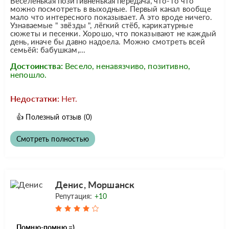
Весёленькая позитивненькая передача, что-то что
можно посмотреть в выходные. Первый канал вообще
мало что интересного показывает. А это вроде ничего.
Узнаваемые " звёзды ", лёгкий стёб, карикатурные
сюжеты и песенки. Хорошо, что показывают не каждый
день, иначе бы давно надоела. Можно смотреть всей
семьёй: бабушкам,...
Достоинства:
Весело, ненавязчиво, позитивно,
непошло.
Недостатки:
Нет.
👍
Полезный отзыв
(0)
Смотреть полностью
Денис, Моршанск
Репутация:
+10
Помню-помню =)