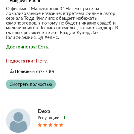
Hangover Part III
О фильме "Мальчишник 3":Не смотрите на
локализованное название: в третьем фильме автор
сериала Тодд Филлипс обещает избежать
самоповторов, а потому не будет никаких свадеб и
мальчишников. Только похмелье, только хардкор. В
главных ролях всё те же: Брэдли Купер, Зак
Галифианакис, Эд Хелмс.
Достоинства:
Есть.
Недостатки:
Нету.
👍
Полезный отзыв
(0)
Смотреть полностью
Dexa
Репутация:
+1