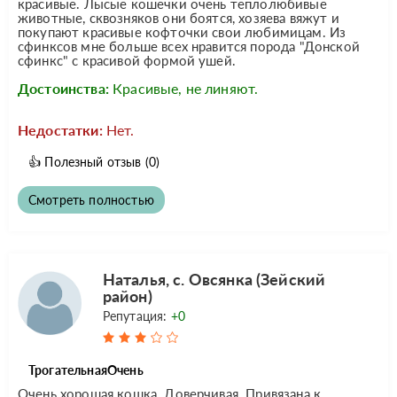
красивые. Лысые кошечки очень теплолюбивые
животные, сквозняков они боятся, хозяева вяжут и
покупают красивые кофточки свои любимицам. Из
сфинксов мне больше всех нравится порода "Донской
сфинкс" с красивой формой ушей.
Достоинства:
Красивые, не линяют.
Недостатки:
Нет.
👍
Полезный отзыв
(0)
Смотреть полностью
Наталья, с. Овсянка (Зейский
район)
Репутация:
+0
ТрогательнаяОчень
Очень хорошая кошка. Доверчивая. Привязана к