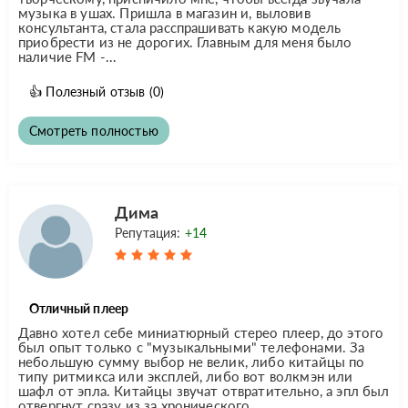
музыка в ушах. Пришла в магазин и, выловив
консультанта, стала расспрашивать какую модель
приобрести из не дорогих. Главным для меня было
наличие FM -...
👍
Полезный отзыв
(0)
Смотреть полностью
Дима
Репутация:
+14
Отличный плеер
Давно хотел себе миниатюрный стерео плеер, до этого
был опыт только с "музыкальными" телефонами. За
небольшую сумму выбор не велик, либо китайцы по
типу ритмикса или эксплей, либо вот волкмэн или
шафл от эпла. Китайцы звучат отвратительно, а эпл был
отвергнут сразу из за хронического...