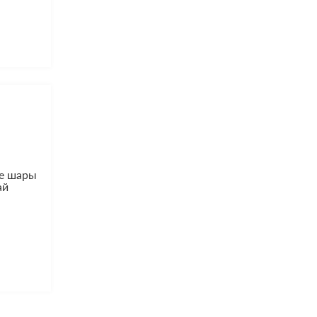
ие шары
ай