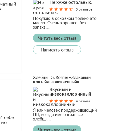
Не хуже остальных.
оматный
о
5 отзывов
Покупаю в основном только это
масло. Очень хорошее, без
запаха,...
Читать весь отзыв
Написать отзыв
Хлебцы Dr. Korner «Злаковый
коктейль клюквенный»
Вкусный и
низкокаллорийный
4 отзыва
Я как человек придерживающий
ПП, всегда имею в запасе
И себе
хлебцы....
 но
Читать весь отзыв