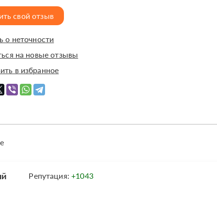
ить свой отзыв
 о неточности
ься на новые отзывы
ить в избранное
е
ый
Репутация:
+1043