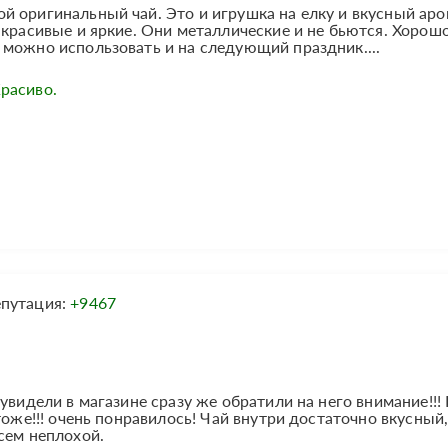
й оригинальный чай. Это и игрушка на елку и вкусный ар
 красивые и яркие. Они металлические и не бьются. Хорош
можно использовать и на следующий праздник....
расиво.
епутация:
+9467
увидели в магазине сразу же обратили на него внимание!!! 
тоже!!! очень понравилось! Чай внутри достаточно вкусный,
сем неплохой.