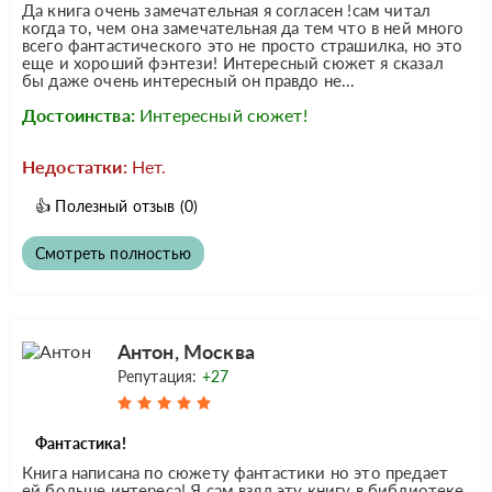
Да книга очень замечательная я согласен !сам читал
когда то, чем она замечательная да тем что в ней много
всего фантастического это не просто страшилка, но это
еще и хороший фэнтези! Интересный сюжет я сказал
бы даже очень интересный он правдо не...
Достоинства:
Интересный сюжет!
Недостатки:
Нет.
👍
Полезный отзыв
(0)
Смотреть полностью
Антон, Москва
Репутация:
+27
Фантастика!
Книга написана по сюжету фантастики но это предает
ей больше интереса! Я сам взял эту книгу в библиотеке