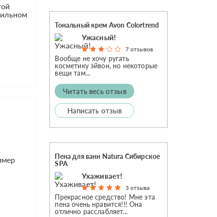
той
вильном
Тональный крем Avon Colortrend
Ужасный!
7 отзывов
Вообще не хочу ругать
косметику эйвон, но некоторые
вещи там...
Читать весь отзыв
Написать отзыв
Пена для ванн Natura Сибирское
имер
SPA
а
Ухаживает!
3 отзыва
Прекрасное средство! Мне эта
пена очень нравится!!! Она
отлично расслабляет...