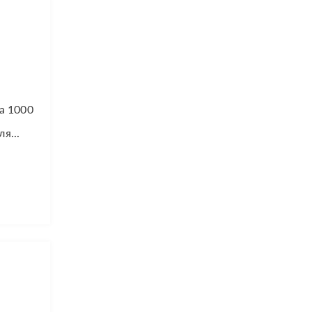
а 1000
я...