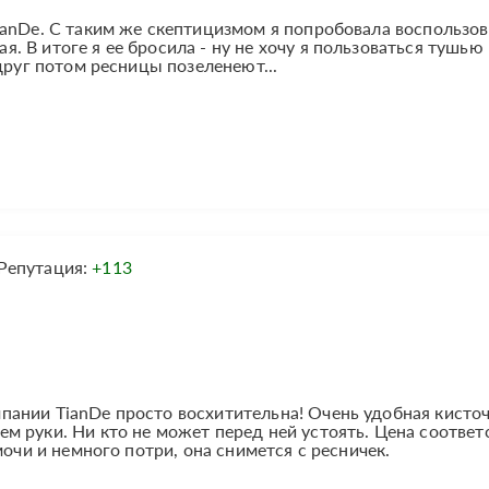
ianDe. С таким же скептицизмом я попробовала воспользов
 В итоге я ее бросила - ну не хочу я пользоваться тушью
друг потом ресницы позеленеют...
Репутация:
+113
ании TianDe просто восхитительна! Очень удобная кисточ
 руки. Ни кто не может перед ней устоять. Цена соответ
мочи и немного потри, она снимется с ресничек.