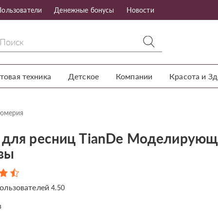
Пользователи
Денежные бонусы
Новости
товая техника
Детское
Компании
Красота и З
фюмерия
 для ресниц TianDe Моделирующ
вы
ользователей
4.50
в