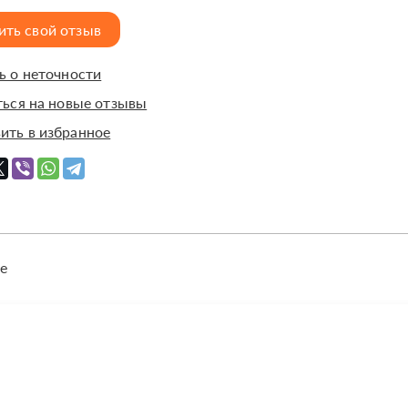
ить свой отзыв
 о неточности
ься на новые отзывы
ить в избранное
е