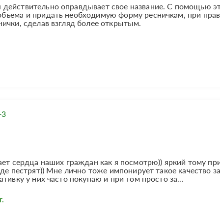
 действительно оправдывает свое название. С помощью э
объема и придать необходимую форму ресничкам, при пра
ички, сделав взгляд более открытым.
+3
ает сердца наших граждан как я посмотрю)) яркий тому пр
де пестрят)) Мне лично тоже импонирует такое качество з
тивку у них часто покупаю и при том просто за...
.