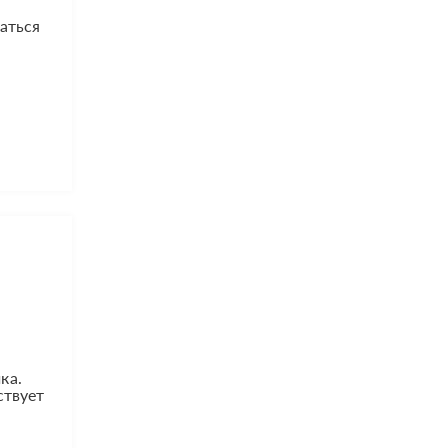
аться
ка.
ствует