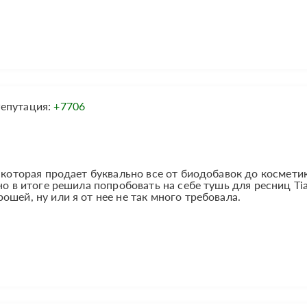
епутация:
+7706
 которая продает буквально все от биодобавок до космети
но в итоге решила попробовать на себе тушь для ресниц Ti
шей, ну или я от нее не так много требовала.