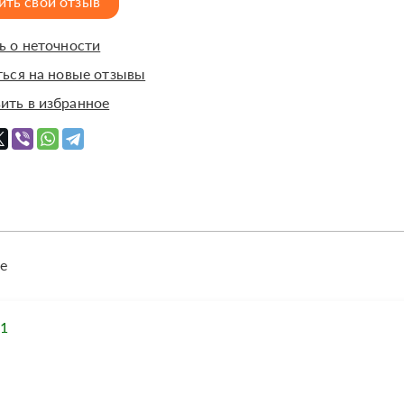
ить свой отзыв
 о неточности
ься на новые отзывы
ить в избранное
е
1