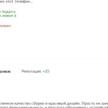
но этот телефон...
е падал а
о лежит в
колько
ронеж
Репутация:
+25
тличное качество сборки и красивый дизайн. Просто не за
адует функциональность и простота обращения с устройст