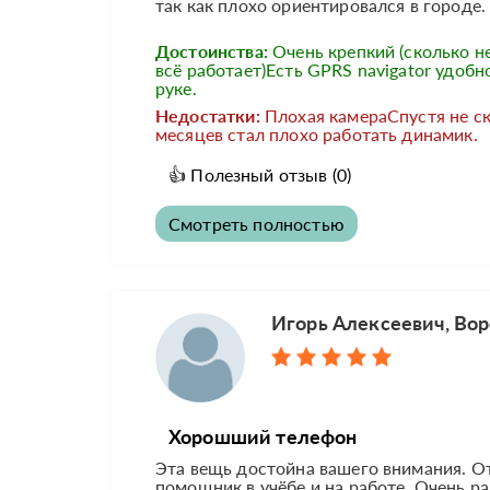
так как плохо ориентировался в городе. 
Достоинства:
Очень крепкий (сколько н
всё работает)Есть GPRS navigator удобн
руке.
Недостатки:
Плохая камераСпустя не с
месяцев стал плохо работать динамик.
👍
Полезный отзыв
(0)
Смотреть полностью
Игорь Алексеевич, Во
Хорошший телефон
Эта вещь достойна вашего внимания. О
помощник в учёбе и на работе. Очень р