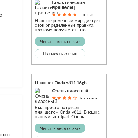
Галактический
пришелец
о
1 отзыв
Наш современный мир диктует
свои определенные правила,
поэтому получается, что...
Читать весь отзыв
Написать отзыв
Планшет Onda v811 16gb
Очень классный
6 отзывов
Был просто потрясен
планшетом Onda v811. Внешне
напоминает Ipad. Очень...
Читать весь отзыв
лохо.