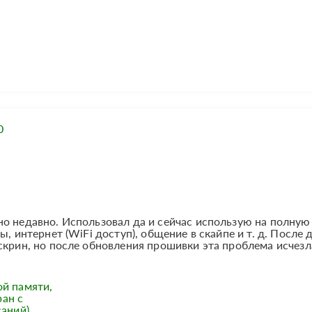
0
но недавно. Использовал да и сейчас использую на полную
, интернет (WiFi доступ), общение в скайпе и т. д. После 
скрин, но после обновления прошивки эта проблема исчезл
ой памяти,
ан с
аний),