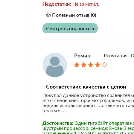
Недостатки:
Не заметил.
👍
Полезный отзыв
(0)
Смотреть полностью
Роман
Репутация:
+
Соответствие качества с ценой
Покупал данное устройство сравнитель
Это чтение книг, просмотр фильмов, игры
недель использования стал глючить тач
целом я...
Достоинства:
Один гигабайт оперативн
шустрый процессор, семидюймовый экр
разрешением 1024x600, мультитач (5 кас