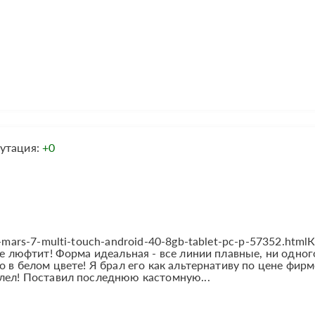
утация:
+0
-mars-7-multi-touch-android-40-8gb-tablet-pc-p-57352.html
не люфтит! Форма идеальная - все линии плавные, ни одног
о в белом цвете! Я брал его как альтернативу по цене фир
алел! Поставил последнюю кастомную...