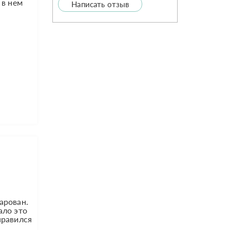
 в нем
Написать отзыв
арован.
ало это
нравился