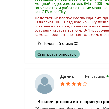
мощный видеоускоритель (Mali-400) - л
запускаются и работают такие мощные 
как GTA Vice City,...
Недостатки:
Корпус слегка скрипит, пр
надавливании на заднюю крышку появл
разводы на экране, сравнительно малый
батареи - хватает всего на 3-4 часа, оче
камера, предназначенная только для раз
👍
Полезный отзыв
(0)
Смотреть полностью
Денис
Репутация:
+
В своей ценовой категории устро
Сборка хорошая, без скрипов и т. д. , К