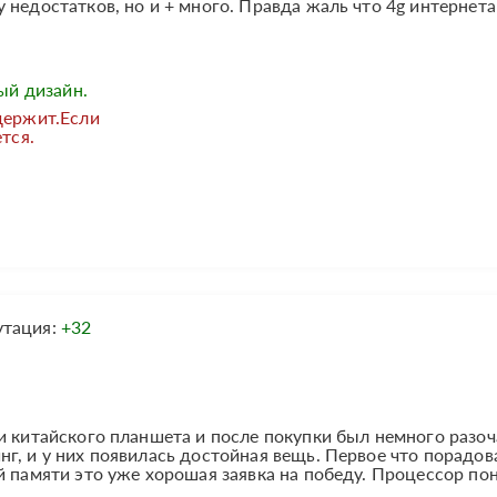
 недостатков, но и + много. Правда жаль что 4g интернета
й дизайн.
держит.Если
тся.
утация:
+32
и китайского планшета и после покупки был немного разоч
г, и у них появилась достойная вещь. Первое что порадов
й памяти это уже хорошая заявка на победу. Процессор по