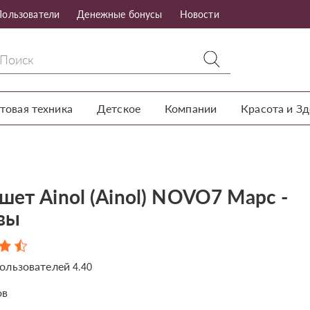
Пользователи
Денежные бонусы
Новости
товая техника
Детское
Компании
Красота и З
шет Ainol (Ainol) NOVO7 Марс -
вы
ользователей
4.40
ов