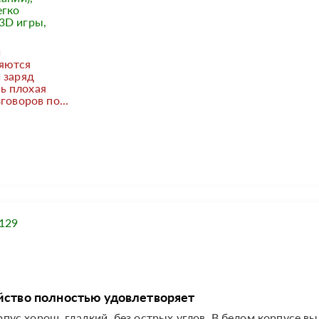
егко
3D игры,
и
яются
 заряд
нь плохая
говоров по...
129
йство полностью удовлетворяет
орпус хорош, гладкий, без острых углов. В белом корпусе в