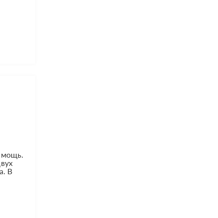
 мощь.
двух
а. В