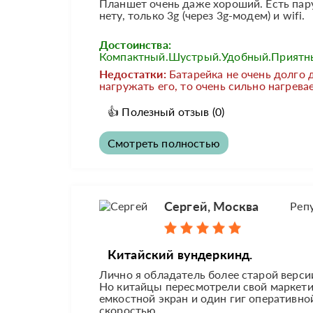
Планшет очень даже хороший. Есть пару
нету, только 3g (через 3g-модем) и wifi.
Достоинства:
Компактный.Шустрый.Удобный.Приятны
Недостатки:
Батарейка не очень долго 
нагружать его, то очень сильно нагревае
👍
Полезный отзыв
(0)
Смотреть полностью
Сергей, Москва
Реп
Китайский вундеркинд.
Лично я обладатель более старой верси
Но китайцы пересмотрели свой маркетин
емкостной экран и один гиг оперативно
скоростью...