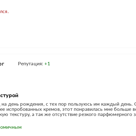
лся.
рг
Репутация:
+1
кстурой
 на день рождения, с тех пор пользуюсь им каждый день.
нее испробованных кремов, этот понравилась мне больше в
ую текстуру, а так же отсутствие резкого парфюмерного за
ономичным