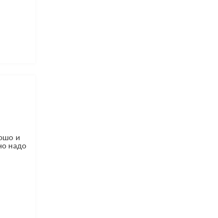
рошо и
но надо