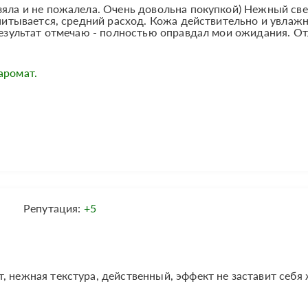
зяла и не пожалела. Очень довольна покупкой) Нежный св
 впитывается, средний расход. Кожа действительно и увлаж
 результат отмечаю - полностью оправдал мои ожидания. О
аромат.
Репутация:
+5
, нежная текстура, действенный, эффект не заставит себя 