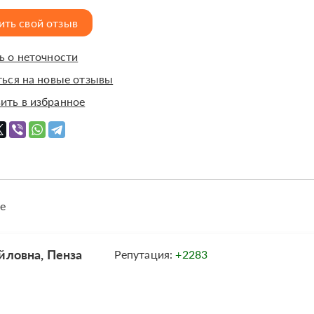
ить свой отзыв
 о неточности
ься на новые отзывы
ить в избранное
е
йловна, Пенза
Репутация:
+2283