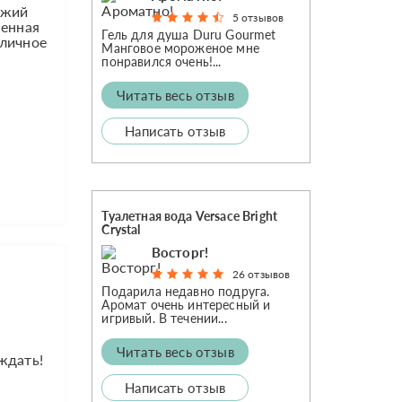
ежий
5 отзывов
ненная
Гель для душа Duru Gourmet
тличное
Манговое мороженое мне
понравился очень!...
Читать весь отзыв
Написать отзыв
Туалетная вода Versace Bright
Crystal
Восторг!
26 отзывов
Подарила недавно подруга.
Аромат очень интересный и
игривый. В течении...
Читать весь отзыв
ждать!
Написать отзыв