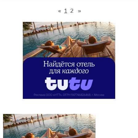
1
2
»
«